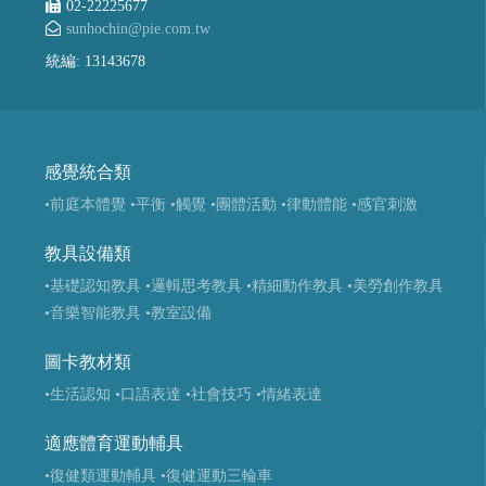
02-22225677
sunhochin@pie.com.tw
統編: 13143678
感覺統合類
•前庭本體覺
•平衡
•觸覺
•團體活動
•律動體能
•感官刺激
教具設備類
•基礎認知教具
•邏輯思考教具
•精細動作教具
•美勞創作教具
•音樂智能教具
•教室設備
圖卡教材類
•生活認知
•口語表達
•社會技巧
•情緒表達
適應體育運動輔具
•復健類運動輔具
•復健運動三輪車