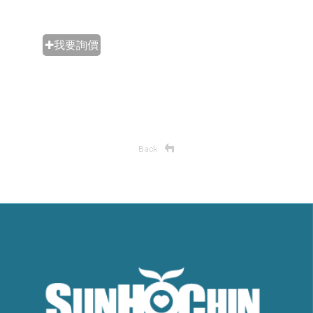
✚我要詢價