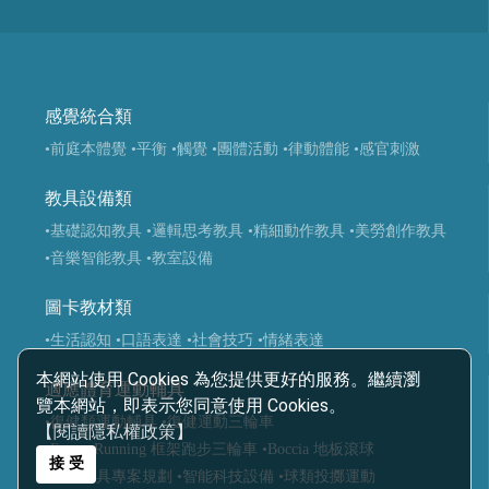
感覺統合類
•前庭本體覺
•平衡
•觸覺
•團體活動
•律動體能
•感官刺激
教具設備類
•基礎認知教具
•邏輯思考教具
•精細動作教具
•美勞創作教具
•音樂智能教具
•教室設備
圖卡教材類
•生活認知
•口語表達
•社會技巧
•情緒表達
本網站使用 Cookies 為您提供更好的服務。繼續瀏
適應體育運動輔具
覽本網站，即表示您同意使用 Cookies。
•復健類運動輔具
•復健運動三輪車
【閱讀隱私權政策】
•Frame Running 框架跑步三輪車
•Boccia 地板滾球
接 受
•運動輔具專案規劃
•智能科技設備
•球類投擲運動