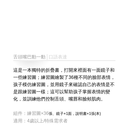
舌頭嘴巴動一動
│口語表達
這是一本獨特的折疊書，打開來裡面有一面鏡子和
一些練習圖；練習圖繪製了36種不同的臉部表情，
孩子模仿練習圖，並用鏡子來確認自己的表情是不
是跟練習圖一樣；這可以幫助孩子掌握表情的變
化，並訓練他們控制舌頭、嘴唇和臉頰肌肉。
組件：練習圖×36
張
、鏡子×1面，說明書×1
張(本)
適用：4歲以上/特殊需求者