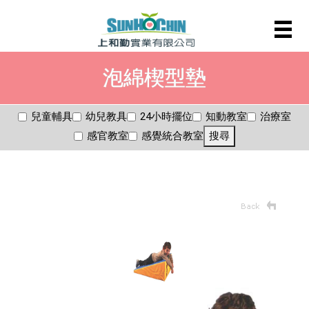
泡綿楔型墊
兒童輔具
幼兒教具
24小時擺位
知動教室
治療室
感官教室
感覺統合教室
搜尋