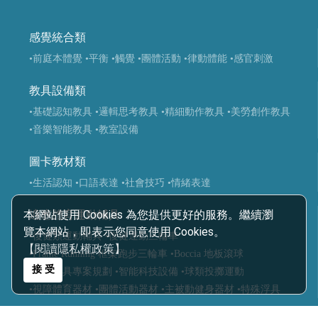
感覺統合類
•前庭本體覺
•平衡
•觸覺
•團體活動
•律動體能
•感官刺激
教具設備類
•基礎認知教具
•邏輯思考教具
•精細動作教具
•美勞創作教具
•音樂智能教具
•教室設備
圖卡教材類
•生活認知
•口語表達
•社會技巧
•情緒表達
本網站使用 Cookies 為您提供更好的服務。繼續瀏
適應體育運動輔具
覽本網站，即表示您同意使用 Cookies。
•復健類運動輔具
•復健運動三輪車
【閱讀隱私權政策】
•Frame Running 框架跑步三輪車
•Boccia 地板滾球
接 受
•運動輔具專案規劃
•智能科技設備
•球類投擲運動
•視障體育器材
•團體活動器材
•主被動健身器材
•特殊浮具