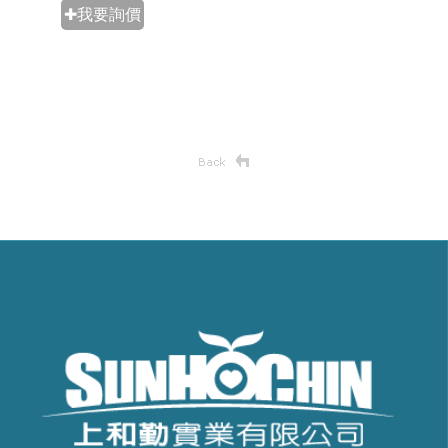
✚我要詢價