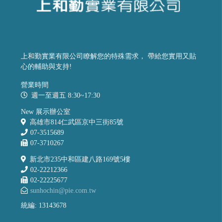
上和勤實業有限公司瞭解您的特殊需求， 帶給您實用又貼
心的輔助與支持!
營業時間
週一至週五 8:30~17:30
New 展示辦公室
高雄市814仁武區京中三街85號
07-3515689
07-3710267
新北市235中和區建八路169號5樓
02-22212366
02-22225677
sunhochin@pie.com.tw
統編: 13143678