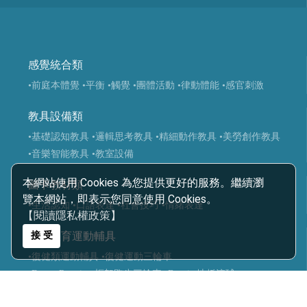
感覺統合類
•前庭本體覺
•平衡
•觸覺
•團體活動
•律動體能
•感官刺激
教具設備類
•基礎認知教具
•邏輯思考教具
•精細動作教具
•美勞創作教具
•音樂智能教具
•教室設備
本網站使用 Cookies 為您提供更好的服務。繼續瀏
圖卡教材類
覽本網站，即表示您同意使用 Cookies。
•生活認知
•口語表達
•社會技巧
•情緒表達
【閱讀隱私權政策】
接 受
適應體育運動輔具
•復健類運動輔具
•復健運動三輪車
•Frame Running 框架跑步三輪車
•Boccia 地板滾球
•運動輔具專案規劃
•智能科技設備
•球類投擲運動