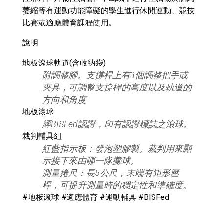
萎縮等有運動功能障礙的學生進行休閒運動、競技
比賽或適應體育課程使用。
說明
地板滾球軌道(含收納袋)
附調整腳。支撐桿上有3個調整把手或
夾具，可調整支撐桿的高度以及軌道的
方向和角度
地板滾球
經BISFed認證，印有認證標誌之滾球。
裁判輔具組
紅藍指示板：發泡塑膠製。裁判用來顯
示接下來由哪一隊擲球。
測量捲尺：長5公尺，末端有矩形壓
桿，可提升測量時的穩定性和準確度。
#地板滾球 #適應體育 #運動輔具 #BISFed