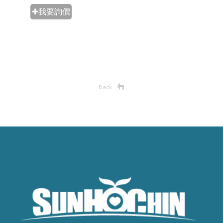
✚我要詢價