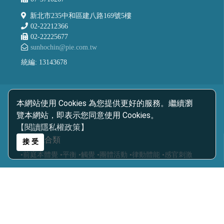
新北市235中和區建八路169號5樓
02-22212366
02-22225677
sunhochin@pie.com.tw
統編: 13143678
本網站使用 Cookies 為您提供更好的服務。繼續瀏
覽本網站，即表示您同意使用 Cookies。
【閱讀隱私權政策】
感覺統合類
接 受
•前庭本體覺
•平衡
•觸覺
•團體活動
•律動體能
•感官刺激
教具設備類
•基礎認知教具
•邏輯思考教具
•精細動作教具
•美勞創作教具
•音樂智能教具
•教室設備