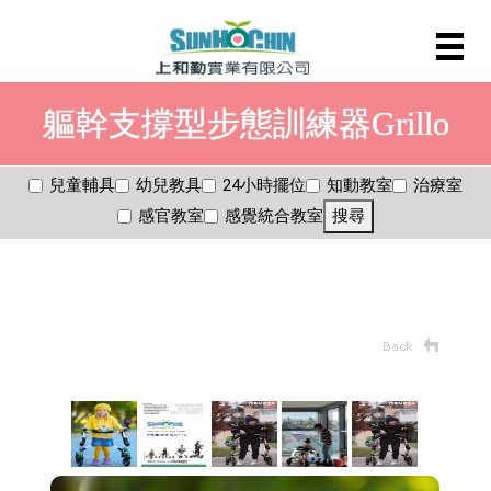
軀幹支撐型步態訓練器Grillo
兒童輔具
幼兒教具
24小時擺位
知動教室
治療室
感官教室
感覺統合教室
搜尋