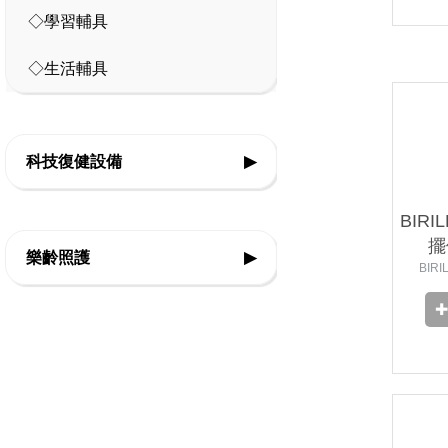
◇主被動健身器材
◇學習輔具
◇特殊浮具
◇生活輔具
科技復健設備
▶
◇復健器材
BIR
擺
樂齡照護
▶
◇復健治療設備
BIR
◇感官輔療設備
◇認知促進教具
◇樂活自立輔具