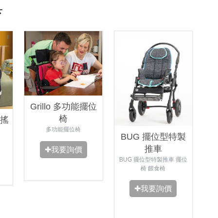
具
Grillo 多功能擺位
椅
搖
多功能擺位椅
BUG 擺位型特製
推車
✚我要詢價
BUG 擺位型特製推車 擺位
椅 餵食椅
✚我要詢價