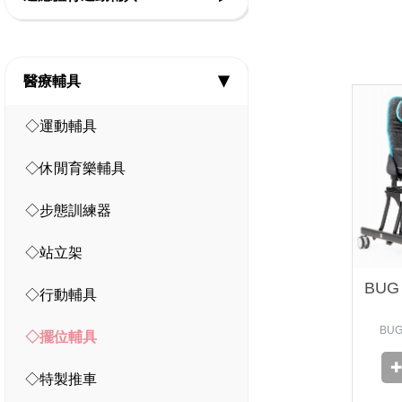
◇音樂智能教具
◇社會技巧
◇復健類運動輔具
◇教室設備
◇情緒表達
醫療輔具
◇復健運動三輪車
▶
◇Frame Running 框架跑步三輪車
◇運動輔具
◇Boccia 地板滾球
◇休閒育樂輔具
◇運動輔具專案規劃
◇步態訓練器
◇智能科技設備
◇站立架
BU
◇球類投擲運動
◇行動輔具
BU
◇視障體育器材
◇擺位輔具
◇團體活動器材
◇特製推車