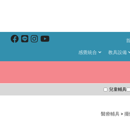
感覺統合
教具設備
兒童輔具
‧
醫療輔具
>
擺