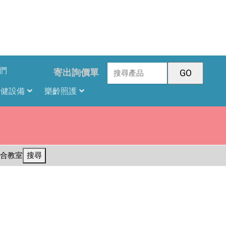
們
寄出詢價單
復健設備
樂齡照護
合教室
搜尋