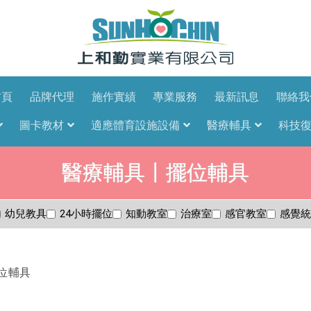
首頁
品牌代理
施作實績
專業服務
最新訊息
聯絡我
圖卡教材
適應體育設施設備
醫療輔具
科技
醫療輔具〡擺位輔具
幼兒教具
24小時擺位
知動教室
治療室
感官教室
感覺統
位輔具