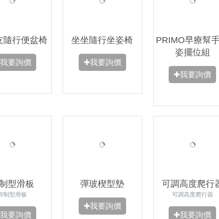
友隨行便盆椅
坐坐隨行坐姿椅
PRIMO早療幫
姿擺位組
✚我要詢價
✚我要詢價
✚我要詢價
制型滑板
彈玻楔型墊
可調高度爬行
抑制型滑板
可調高度爬行器
✚我要詢價
✚我要詢價
✚我要詢價