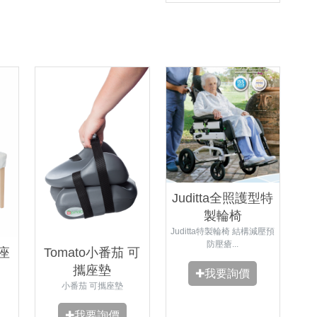
Juditta全照護型特
製輪椅
Juditta特製輪椅 結構減壓預
防壓瘡...
 座
Tomato小番茄 可
攜座墊
✚我要詢價
小番茄 可攜座墊
✚我要詢價