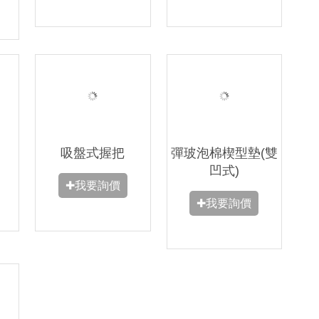
吸盤式握把
彈玻泡棉楔型墊(雙
凹式)
✚我要詢價
✚我要詢價