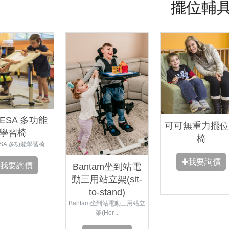
擺位輔
ESA 多功能
可可無重力擺位
學習椅
椅
ESA 多功能學習椅
✚我要詢價
✚我要詢價
Bantam坐到站電
動三用站立架(sit-
to-stand)
Bantam坐到站電動三用站立
架(Hor...