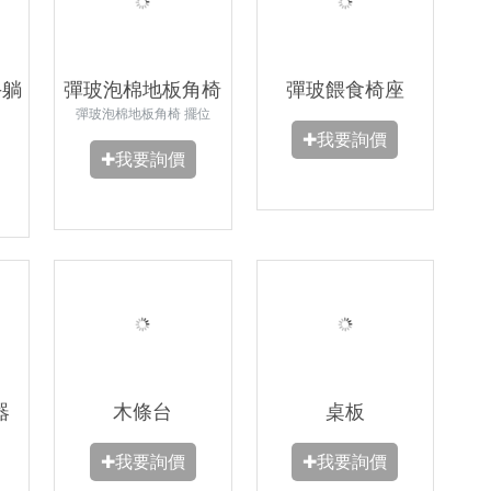
手躺
彈玻泡棉地板角椅
彈玻餵食椅座
彈玻泡棉地板角椅 擺位
✚我要詢價
✚我要詢價
器
木條台
桌板
✚我要詢價
✚我要詢價