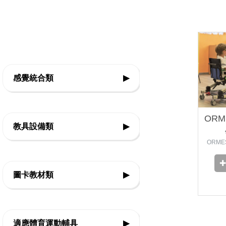
感覺統合類
▶
◇前庭本體覺
ORM
教具設備類
▶
◇平衡
ORM
◇觸覺
◇基礎認知教具
◇團體活動
圖卡教材類
▶
◇邏輯思考教具
◇律動體能
◇精細動作教具
◇生活認知
◇感官刺激
◇美勞創作教具
適應體育運動輔具
▶
◇口語表達