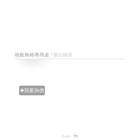
地板角椅專用桌
│擺位輔具
✚我要詢價