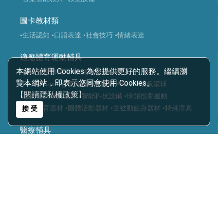
圖卡教材類
•生活認知
•口語表達
•社會技巧
•情緒表達
適應體育運動輔具
本網站使用 Cookies 為您提供更好的服務。繼續瀏
•復健類運動輔具
•復健運動三輪車
覽本網站，即表示您同意使用 Cookies。
•Frame Running 框架跑步三輪車
•Boccia 地板滾球
【閱讀隱私權政策】
•運動輔具專案規劃
•智能科技設備
•球類投擲運動
•視障體育器材
•團體活動器材
•主被動健身器材
•特殊浮具
接 受
醫療輔具
•運動輔具
•休閒育樂輔具
•步態訓練器
•站立架
•行動輔具
•擺位輔具
•特製推車
•學習輔具
•生活輔具
科技復健設備
•復健器材
•復健治療設備
樂齡照護