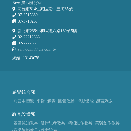
New 展示辦公室
高雄市814仁武區京中三街85號
07-3515689
07-3710267
新北市235中和區建八路169號5樓
02-22212366
02-22225677
sunhochin@pie.com.tw
統編: 13143678
感覺統合類
•前庭本體覺
•平衡
•觸覺
•團體活動
•律動體能
•感官刺激
教具設備類
•基礎認知教具
•邏輯思考教具
•精細動作教具
•美勞創作教具
•音樂智能教具
•教室設備