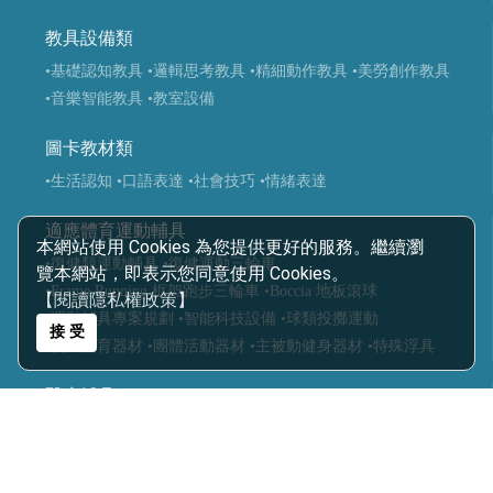
教具設備類
•基礎認知教具
•邏輯思考教具
•精細動作教具
•美勞創作教具
•音樂智能教具
•教室設備
圖卡教材類
•生活認知
•口語表達
•社會技巧
•情緒表達
適應體育運動輔具
本網站使用 Cookies 為您提供更好的服務。繼續瀏
•復健類運動輔具
•復健運動三輪車
覽本網站，即表示您同意使用 Cookies。
•Frame Running 框架跑步三輪車
•Boccia 地板滾球
【閱讀隱私權政策】
•運動輔具專案規劃
•智能科技設備
•球類投擲運動
接 受
•視障體育器材
•團體活動器材
•主被動健身器材
•特殊浮具
醫療輔具
•運動輔具
•休閒育樂輔具
•步態訓練器
•站立架
•行動輔具
•擺位輔具
•特製推車
•學習輔具
•生活輔具