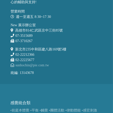
心的輔助與支持!
營業時間
週一至週五 8:30~17:30
New 展示辦公室
高雄市814仁武區京中三街85號
07-3515689
07-3710267
新北市235中和區建八路169號5樓
02-22212366
02-22225677
sunhochin@pie.com.tw
統編: 13143678
感覺統合類
•前庭本體覺
•平衡
•觸覺
•團體活動
•律動體能
•感官刺激