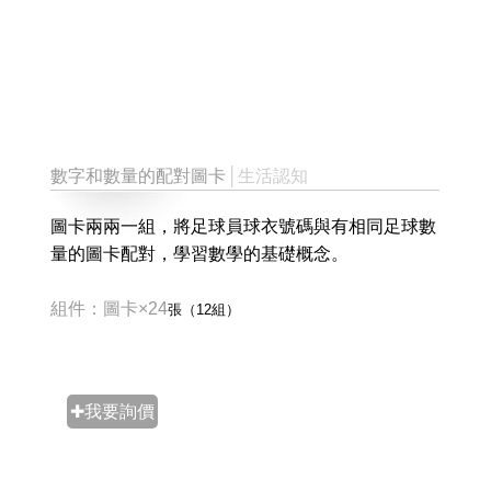
數字和數量的配對圖卡
│生活認知
圖卡兩兩一組，將足球員球衣號碼與有相同足球數
量的圖卡配對，學習數學的基礎概念。
組件：圖卡×24
張
（12組）
✚我要詢價