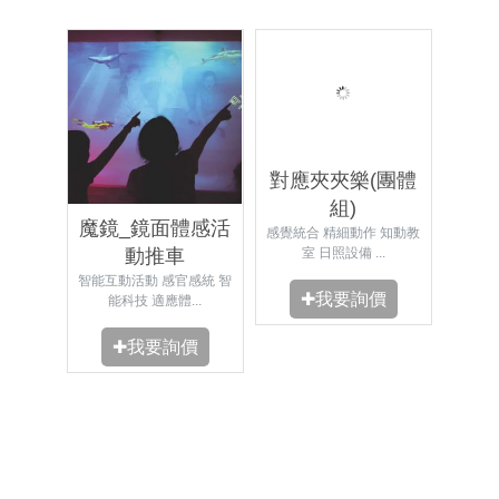
對應夾夾樂(團體
組)
魔鏡_鏡面體感活
感覺統合 精細動作 知動教
動推車
室 日照設備 ...
智能互動活動 感官感統 智
✚我要詢價
能科技 適應體...
✚我要詢價