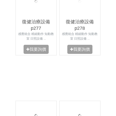
復健治療設備
復健治療設備
p277
p278
感覺統合 精細動作 知動教
感覺統合 精細動作 知動教
室 日照設備 ...
室 日照設備 ...
✚我要詢價
✚我要詢價