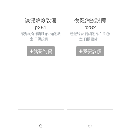
復健治療設備
復健治療設備
p281
p282
感覺統合 精細動作 知動教
感覺統合 精細動作 知動教
室 日照設備 ...
室 日照設備 ...
✚我要詢價
✚我要詢價