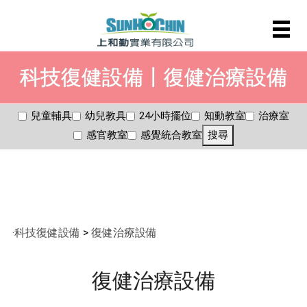
科技復健設備〡復健治療設備
兒童輔具
幼兒教具
24小時擺位
知動教室
治療室
感官教室
感覺統合教室
搜尋
‧
科技復健設備
>
復健治療設備
復健治療設備