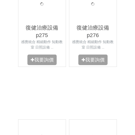
復健治療設備
復健治療設備
p275
p276
感覺統合 精細動作 知動教
感覺統合 精細動作 知動教
室 日照設備 ...
室 日照設備 ...
✚我要詢價
✚我要詢價