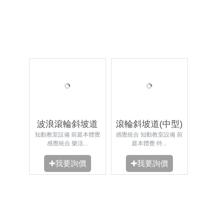
波浪滾輪斜坡道
滾輪斜坡道(中型)
知動教室設備 前庭本體覺
感覺統合 知動教室設備 前
感覺統合 樂活...
庭本體覺 特...
✚我要詢價
✚我要詢價