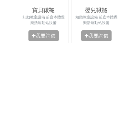
寶貝鞦韆
嬰兒鞦韆
知動教室設備 前庭本體覺
知動教室設備 前庭本體覺
樂活運動站設備
樂活運動站設備
✚我要詢價
✚我要詢價