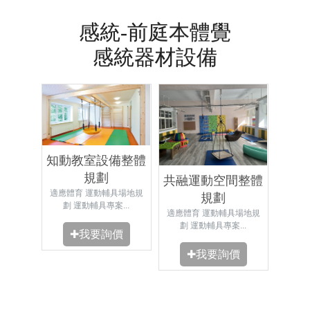
感統-前庭本體覺
感統器材設備
知動教室設備整體
規劃
共融運動空間整體
適應體育 運動輔具場地規
規劃
劃 運動輔具專案...
適應體育 運動輔具場地規
劃 運動輔具專案...
✚我要詢價
✚我要詢價