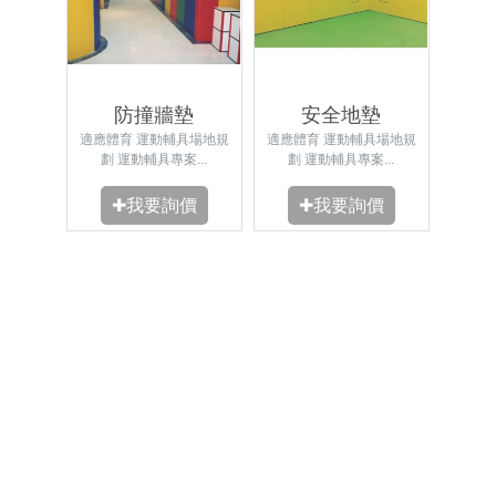
防撞牆墊
安全地墊
適應體育 運動輔具場地規
適應體育 運動輔具場地規
劃 運動輔具專案...
劃 運動輔具專案...
✚我要詢價
✚我要詢價