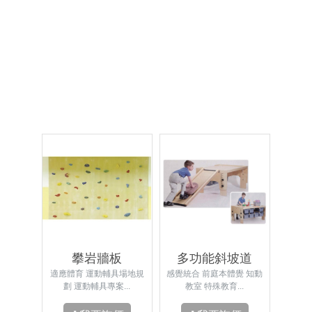
攀岩牆板
多功能斜坡道
適應體育 運動輔具場地規
感覺統合 前庭本體覺 知動
劃 運動輔具專案...
教室 特殊教育...