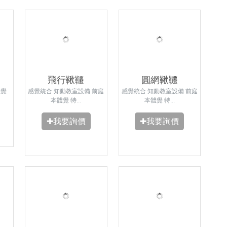
飛行鞦韆
圓網鞦韆
體覺
感覺統合 知動教室設備 前庭
感覺統合 知動教室設備 前庭
本體覺 特...
本體覺 特...
✚我要詢價
✚我要詢價