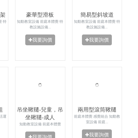
架
豪華型滑板
簡易型斜坡道
 特
知動教室設備 前庭本體覺 特
知動教室設備 前庭本體覺 特
教設施設備...
教設施設備...
✚我要詢價
✚我要詢價
組
吊坐鞦韆-兒童，吊
兩用型滾筒鞦韆
活運
坐鞦韆-成人
前庭本體覺 感覺統合 知動教
室設備 前庭...
知動教室設備 前庭本體覺
✚我要詢價
✚我要詢價