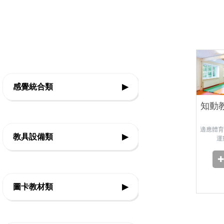
感覺統合類
▶
知動
◇前庭本體覺
適應體育
◇平衡
教具設備類
▶
運
◇觸覺
◇基礎認知教具
◇團體活動
◇邏輯思考教具
圖卡教材類
▶
◇律動體能
◇精細動作教具
◇生活認知