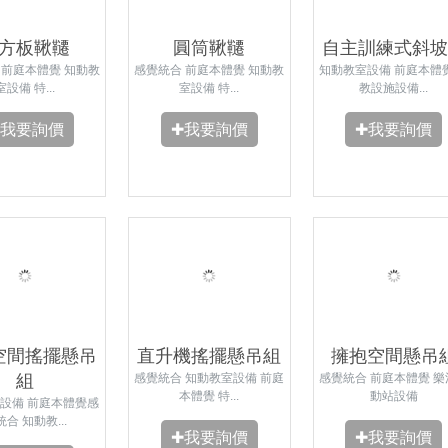
方板鞦韆
圓筒鞦韆
自主訓練式斜坡
 前庭本體覺 知動教
感覺統合 前庭本體覺 知動教
知動教室設備 前庭本體覺
室設備 特...
室設備 特...
教設施設備...
✚我要詢價
✚我要詢價
✚我要詢價
空間搖擺懸吊
直升機搖擺懸吊組
擁抱空間懸吊
組
感覺統合 知動教室設備 前庭
感覺統合 前庭本體覺 樂
本體覺 特...
動站設備
設備 前庭本體覺感
合 知動教...
✚我要詢價
✚我要詢價