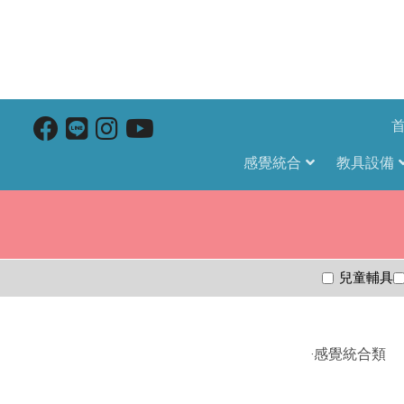
感覺統合
教具設備
兒童輔具
‧
感覺統合類