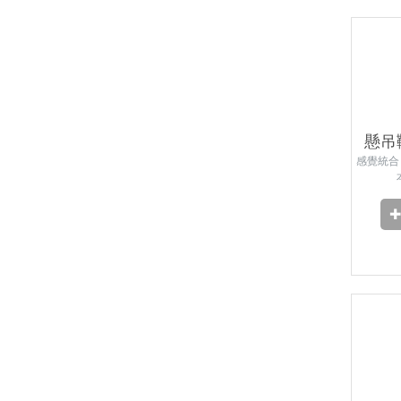
懸吊
感覺統合