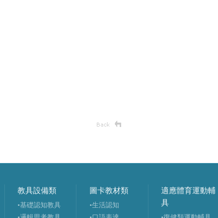
教具設備類
圖卡教材類
適應體育運動輔
具
•基礎認知教具
•生活認知
•邏輯思考教具
•口語表達
•復健類運動輔具