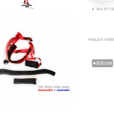
專為 BC
#地板滾球 #適應
✚我要詢價