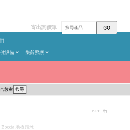
寄出詢價單
們
復健設備
樂齡照護
合教室
搜尋
│Boccia 地板滾球