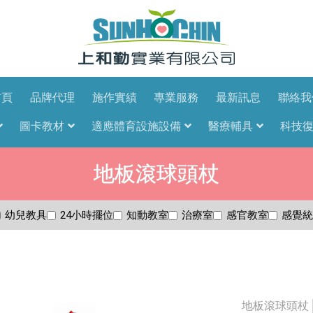
首頁
品牌代理
施作實績
專業服務
最新訊息
聯絡我
圖卡教材
適應體育設施設備
醫療輔具
科技
地板滾球頭杖
幼兒教具
24小時擺位
知動教室
治療室
感官教室
感覺統
地板滾球頭杖