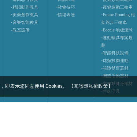
•精細動作教具
•社會技巧
•復健運動三輪車
•美勞創作教具
•情緒表達
•Frame Running 框
•音樂智能教具
架跑步三輪車
•教室設備
•Boccia 地板滾球
•運動輔具專案規
劃
•智能科技設備
•球類投擲運動
•視障體育器材
•團體活動器材
•主被動健身器材
，即表示您同意使用 Cookies。
【閱讀隱私權政策】
•特殊浮具