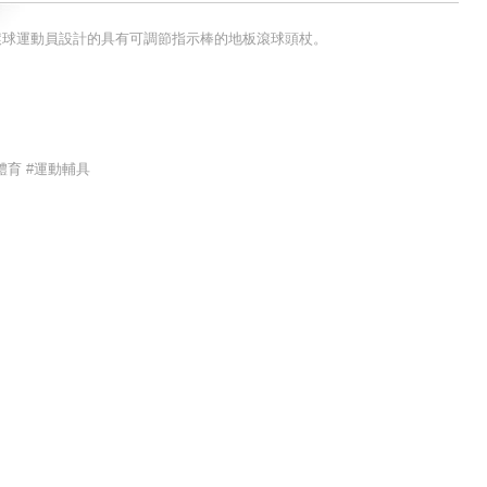
3 滾球運動員設計的具有可調節指示棒的地板滾球頭杖。
體育 #運動輔具