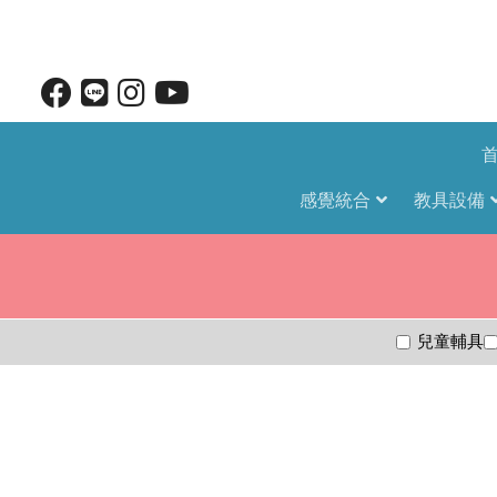
感覺統合
教具設備
兒童輔具