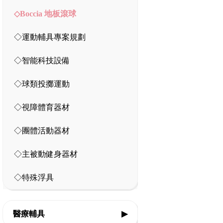
◇Boccia 地板滾球
◇運動輔具專案規劃
◇智能科技設備
◇球類投擲運動
◇視障體育器材
◇團體活動器材
◇主被動健身器材
◇特殊浮具
醫療輔具
▶