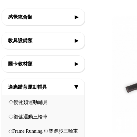
感覺統合類
▶
◇前庭本體覺
教具設備類
▶
◇平衡
◇基礎認知教具
◇觸覺
圖卡教材類
▶
◇邏輯思考教具
◇團體活動
◇生活認知
◇精細動作教具
適應體育運動輔具
▶
◇律動體能
◇口語表達
◇美勞創作教具
◇復健類運動輔具
◇感官刺激
◇社會技巧
◇音樂智能教具
◇復健運動三輪車
◇情緒表達
◇教室設備
◇Frame Running 框架跑步三輪車