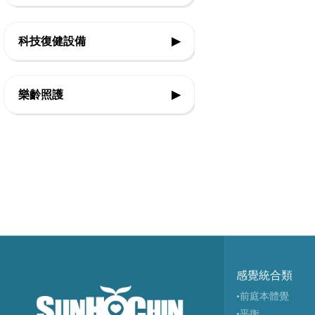
◇運動輔具
科技復健設備
▶
◇休閒育樂輔具
◇復健器材
◇步態訓練器
樂齡照護
▶
◇復健治療設備
◇站立架
◇感官輔療設備
◇行動輔具
◇認知促進教具
◇擺位輔具
◇樂活自立輔具
◇特製推車
◇口語表達圖卡
◇學習輔具
◇健康促進器材
感覺統合類
◇生活輔具
•前庭本體覺
•平衡