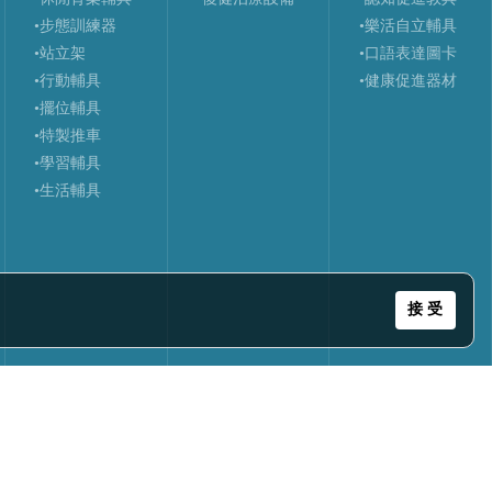
•步態訓練器
•樂活自立輔具
•站立架
•口語表達圖卡
•行動輔具
•健康促進器材
•擺位輔具
•特製推車
•學習輔具
•生活輔具
接 受