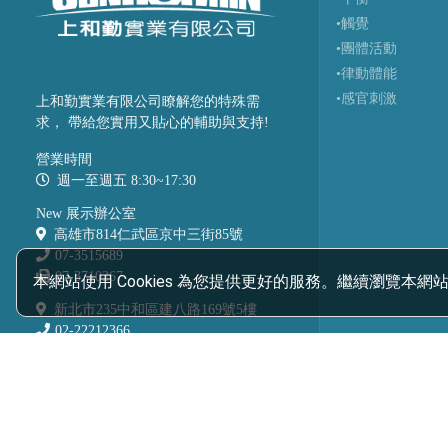
•觸覺
•團體活動
•律動體能
•感官刺激
上和勤實業有限公司瞭解您的特殊需
求， 帶給您實用又貼心的輔助與支持!
營業時間
週一至週五 8:30~17:30
New 展示辦公室
高雄市814仁武區京中三街85號
07-3515689
07-3710267
本網站使用 Cookies 為您提供更好的服務。繼續瀏覽本網站
新北市235中和區建八路169號5樓
02-22212366
02-22225677
sunhochin@pie.com.tw
統編: 13143678