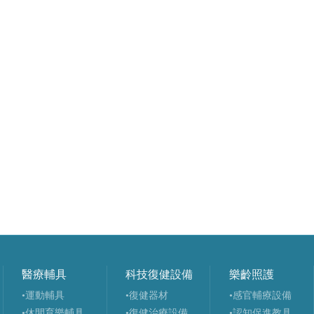
醫療輔具
科技復健設備
樂齡照護
•運動輔具
•復健器材
•感官輔療設備
•休閒育樂輔具
•復健治療設備
•認知促進教具