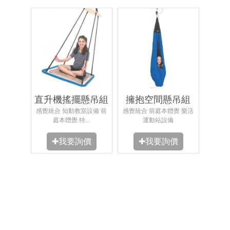
直升機搖擺懸吊組
擁抱空間懸吊組
感覺統合 知動教室設備 前
感覺統合 前庭本體覺 樂活
庭本體覺 特...
運動站設備
✚我要詢價
✚我要詢價