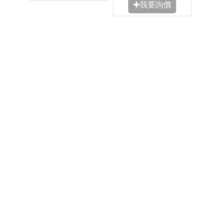
✚我要詢價