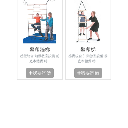
攀爬牆梯
攀爬梯
感覺統合 知動教室設備 前
感覺統合 知動教室設備 前
庭本體覺 特...
庭本體覺 特...
✚我要詢價
✚我要詢價