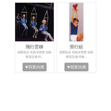
飛行雲梯
滑行組
感覺統合 前庭本體覺 知動
感覺統合 前庭本體覺 知動
教室設備 特...
教室設備 特教...
✚我要詢價
✚我要詢價