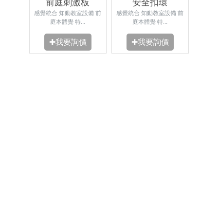
前庭刺激板
安全扣環
感覺統合 知動教室設備 前
感覺統合 知動教室設備 前
庭本體覺 特...
庭本體覺 特...
✚我要詢價
✚我要詢價