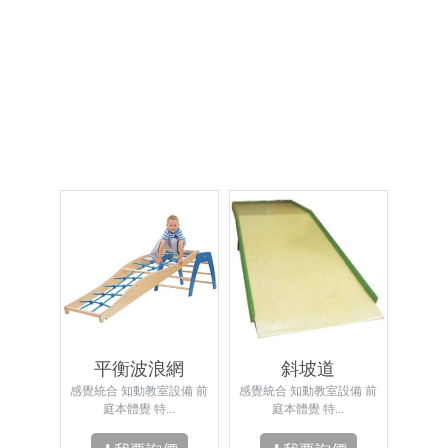
平衡波浪網
斜坡道
感覺統合 知動教室設備 前
感覺統合 知動教室設備 前
庭本體覺 特...
庭本體覺 特...