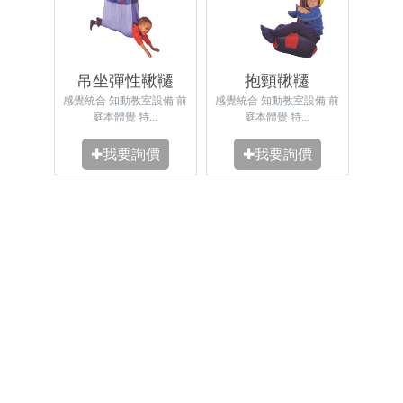
吊坐彈性鞦韆
抱頸鞦韆
感覺統合 知動教室設備 前
感覺統合 知動教室設備 前
庭本體覺 特...
庭本體覺 特...
✚我要詢價
✚我要詢價