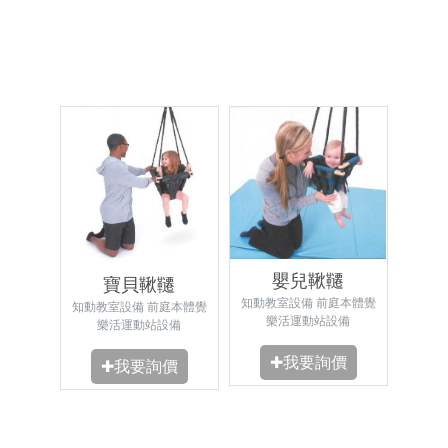
嬰兒鞦韆
寶貝鞦韆
知動教室設備 前庭本體覺
知動教室設備 前庭本體覺
樂活運動站設備
樂活運動站設備
✚我要詢價
✚我要詢價