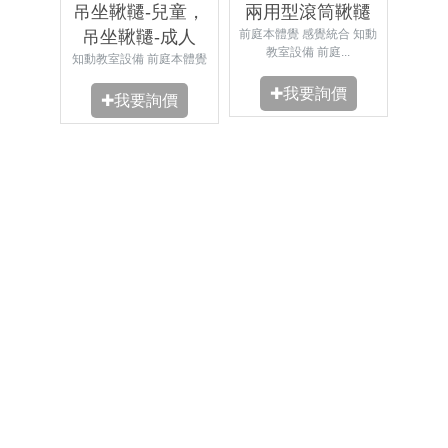
吊坐鞦韆-兒童，
兩用型滾筒鞦韆
吊坐鞦韆-成人
前庭本體覺 感覺統合 知動
教室設備 前庭...
知動教室設備 前庭本體覺
✚我要詢價
✚我要詢價