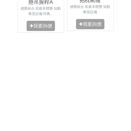
抱枕鞦韆
懸吊握桿A
感覺統合 前庭本體覺 知動
感覺統合 前庭本體覺 知動
教室設備
教室設備 特教...
✚我要詢價
✚我要詢價