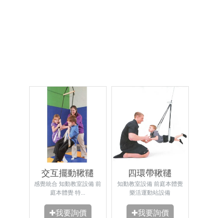
交互擺動鞦韆
四環帶鞦韆
感覺統合 知動教室設備 前
知動教室設備 前庭本體覺
庭本體覺 特...
樂活運動站設備
✚我要詢價
✚我要詢價