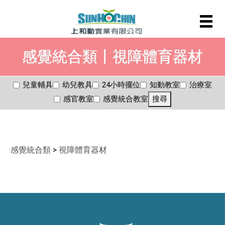
感覺統合類〡視障體育器材
兒童輔具
幼兒教具
24小時擺位
知動教室
治療室
感官教室
感覺統合教室
搜尋
‧
感覺統合類
>
視障體育器材