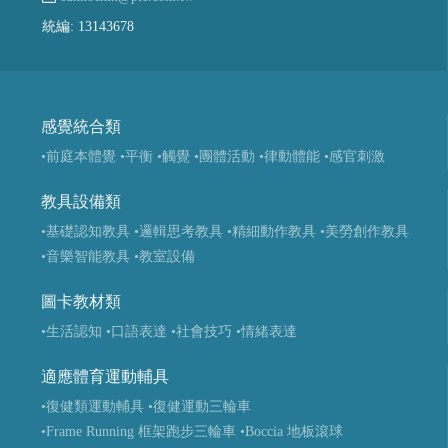
統編: 13143678
感覺統合類
•前庭本體覺
•平衡
•觸覺
•團體活動
•律動體能
•感官刺激
教具設備類
•基礎認知教具
•邏輯思考教具
•精細動作教具
•美勞創作教具
•音樂智能教具
•教室設備
圖卡教材類
•生活認知
•口語表達
•社會技巧
•情緒表達
適應體育運動輔具
•復健類運動輔具
•復健運動三輪車
•Frame Running 框架跑步三輪車
•Boccia 地板滾球