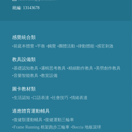
統編: 13143678
感覺統合類
•前庭本體覺
•平衡
•觸覺
•團體活動
•律動體能
•感官刺激
教具設備類
•基礎認知教具
•邏輯思考教具
•精細動作教具
•美勞創作教具
•音樂智能教具
•教室設備
圖卡教材類
•生活認知
•口語表達
•社會技巧
•情緒表達
適應體育運動輔具
•復健類運動輔具
•復健運動三輪車
•Frame Running 框架跑步三輪車
•Boccia 地板滾球