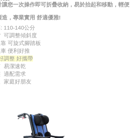
計
讓您一次操作即可折疊收納，易於抬起和移動
，輕便
製造
，專業實用 舒適優雅
!
 110-140公分
 可調整傾斜度
靠 可旋式腳踏板
車 便利好推
好調整 好攜帶
 易潔速乾
 適配需求
 家庭好朋友