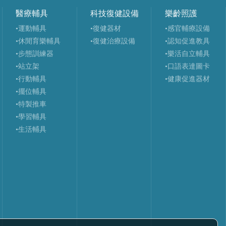
醫療輔具
科技復健設備
樂齡照護
•運動輔具
•復健器材
•感官輔療設備
•休閒育樂輔具
•復健治療設備
•認知促進教具
•步態訓練器
•樂活自立輔具
•站立架
•口語表達圖卡
•行動輔具
•健康促進器材
•擺位輔具
•特製推車
•學習輔具
•生活輔具