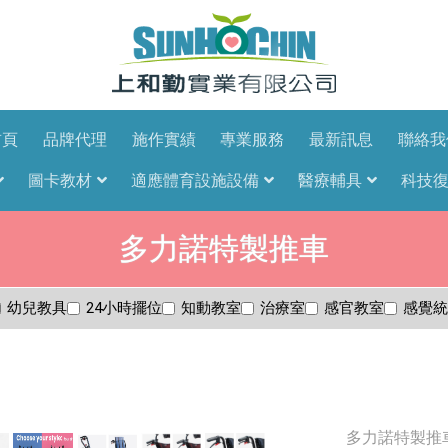
首頁
品牌代理
施作實績
專業服務
最新訊息
聯絡我
圖卡教材
適應體育設施設備
醫療輔具
科技
多力諾特製推車
幼兒教具
24小時擺位
知動教室
治療室
感官教室
感覺統
多力諾特製推