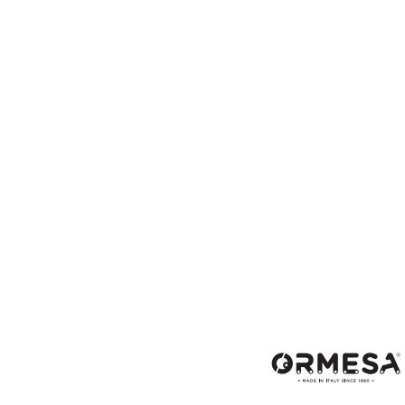
◇健康促進器材
◇生活輔具
◇特殊浮具