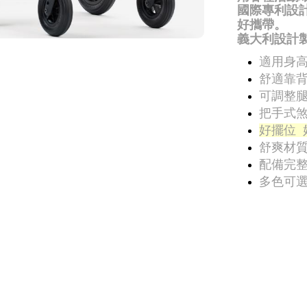
國際
專利設
好攜帶。
義大利設計
適用身高:
舒適靠背
可調整腿
把手式煞
好擺位 
舒爽材質
配備完整
多色可選