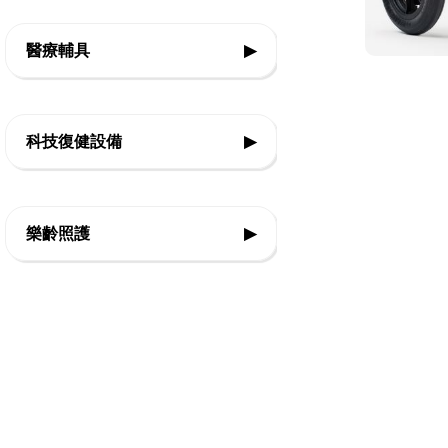
◇復健類運動輔具
◇社會技巧
◇音樂智能教具
醫療輔具
▶
◇復健運動三輪車
◇情緒表達
◇教室設備
◇運動輔具
◇Frame Running 框架跑步三輪車
科技復健設備
▶
◇休閒育樂輔具
◇Boccia 地板滾球
◇復健器材
◇步態訓練器
◇運動輔具專案規劃
樂齡照護
▶
◇復健治療設備
◇站立架
◇智能科技設備
◇感官輔療設備
◇行動輔具
◇球類投擲運動
◇認知促進教具
◇擺位輔具
◇視障體育器材
◇樂活自立輔具
◇特製推車
◇團體活動器材
◇口語表達圖卡
◇學習輔具
◇主被動健身器材