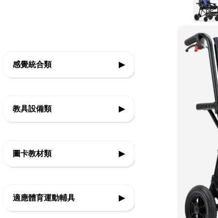
感覺統合類
▶
◇前庭本體覺
教具設備類
▶
◇平衡
◇基礎認知教具
◇觸覺
圖卡教材類
▶
◇邏輯思考教具
◇團體活動
◇生活認知
◇精細動作教具
◇律動體能
適應體育運動輔具
▶
◇口語表達
◇美勞創作教具
◇感官刺激