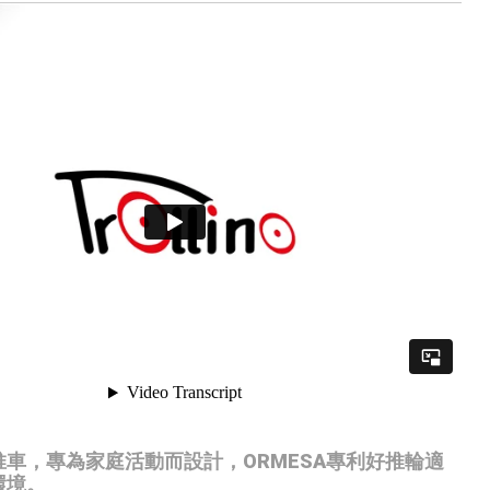
推車
，專為家庭活動而設計
，ORMESA專利好推輪適
環境
。