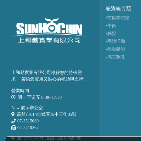
感覺統合類
•前庭本體覺
•平衡
•觸覺
•團體活動
•律動體能
•感官刺激
上和勤實業有限公司瞭解您的特殊需
求， 帶給您實用又貼心的輔助與支持!
營業時間
週一至週五 8:30~17:30
New 展示辦公室
高雄市814仁武區京中三街85號
07-3515689
07-3710267
新北市235中和區建八路169號5樓