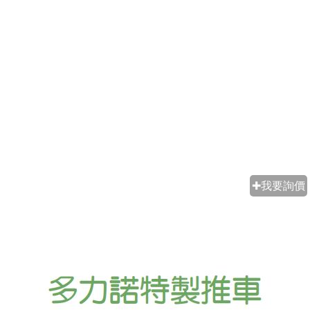
✚我要詢價