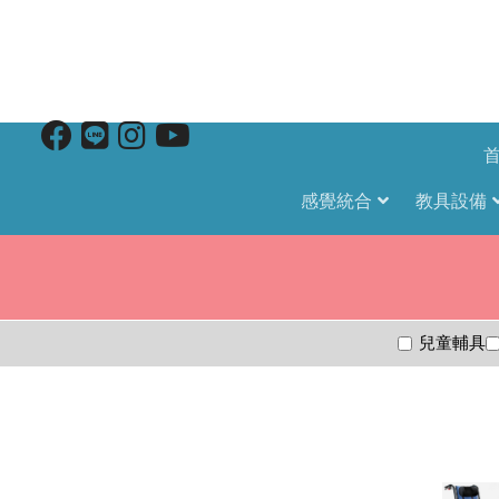
感覺統合
教具設備
兒童輔具