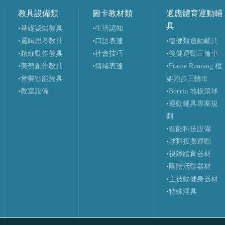
教具設備類
圖卡教材類
適應體育運動輔
具
•基礎認知教具
•生活認知
•邏輯思考教具
•口語表達
•復健類運動輔具
•精細動作教具
•社會技巧
•復健運動三輪車
•美勞創作教具
•情緒表達
•Frame Running 框
•音樂智能教具
架跑步三輪車
•教室設備
•Boccia 地板滾球
•運動輔具專案規
劃
•智能科技設備
•球類投擲運動
•視障體育器材
•團體活動器材
•主被動健身器材
•特殊浮具