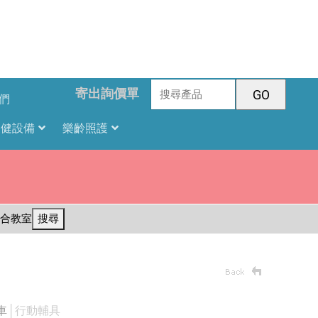
寄出詢價單
們
復健設備
樂齡照護
合教室
搜尋
車
│行動輔具