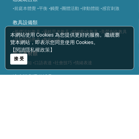
•前庭本體覺
•平衡
•觸覺
•團體活動
•律動體能
•感官刺激
教具設備類
•基礎認知教具
•邏輯思考教具
•精細動作教具
•美勞創作教具
本網站使用 Cookies 為您提供更好的服務。繼續瀏
•音樂智能教具
•教室設備
覽本網站，即表示您同意使用 Cookies。
【閱讀隱私權政策】
圖卡教材類
接 受
•生活認知
•口語表達
•社會技巧
•情緒表達
適應體育運動輔具
•復健類運動輔具
•復健運動三輪車
•Frame Running 框架跑步三輪車
•Boccia 地板滾球
•運動輔具專案規劃
•智能科技設備
•球類投擲運動
•視障體育器材
•團體活動器材
•主被動健身器材
•特殊浮具
醫療輔具
•運動輔具
•休閒育樂輔具
•步態訓練器
•站立架
•行動輔具