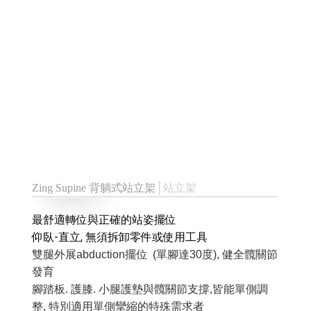
Zing Supine 背躺式站立架
│站立架
最舒適轉位與正確的站姿擺位
仰臥-直立, 無須拆卸零件或使用工具
雙腿外展abduction擺位 (單腳達30度), 健全髖關節
發育
腳踏板. 護膝. 小腿護墊與髖關節支撐,皆能單側調
整, 特別適用單側攣縮的特殊需求者