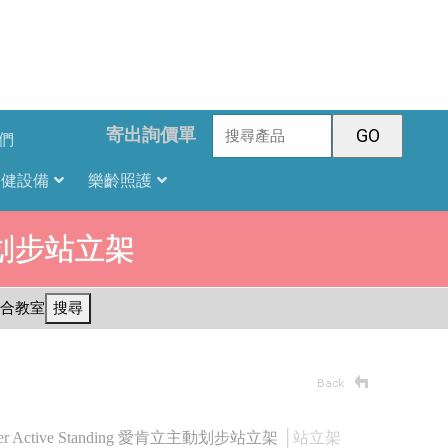
寄出詢價單
們
復健設備
樂齡照護
肯立主動划步站立架
合教室
搜尋
lider Active Standing 愛肯立主動划步站立架
│站立架