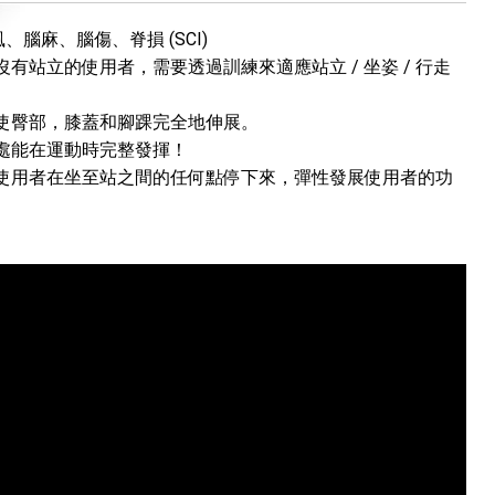
風、腦麻、腦傷、脊損 (SCI)
有站立的使用者，需要透過訓練來適應站立 / 坐姿 / 行走
使臀部，膝蓋和腳踝完全地伸展。
處能在運動時完整發揮！
使用者在坐至站之間的任何點停下來，彈性發展使用者的功