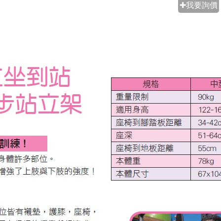
✚我要詢價