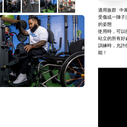
適用族群 : 中
受傷或一陣子沒
的姿態
使用時，可以
站立的所有好
訓練時，允許
能！