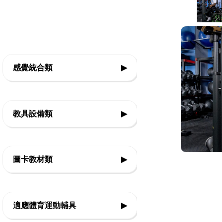
感覺統合類
▶
◇前庭本體覺
教具設備類
▶
◇平衡
◇基礎認知教具
◇觸覺
圖卡教材類
▶
◇邏輯思考教具
◇團體活動
◇生活認知
◇精細動作教具
◇律動體能
適應體育運動輔具
▶
◇口語表達
◇美勞創作教具
◇感官刺激