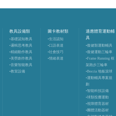
教具設備類
圖卡教材類
適應體育運動輔
具
•基礎認知教具
•生活認知
•邏輯思考教具
•口語表達
•復健類運動輔具
•精細動作教具
•社會技巧
•復健運動三輪車
•美勞創作教具
•情緒表達
•Frame Running 框
•音樂智能教具
架跑步三輪車
•教室設備
•Boccia 地板滾球
•運動輔具專案規
劃
•智能科技設備
•球類投擲運動
•視障體育器材
•團體活動器材