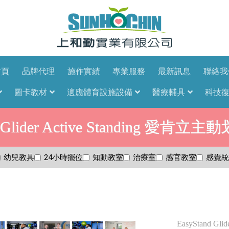
首頁
品牌代理
施作實績
專業服務
最新訊息
聯絡我
圖卡教材
適應體育設施設備
醫療輔具
科技
d Glider Active Standing 愛
幼兒教具
24小時擺位
知動教室
治療室
感官教室
感覺統
EasyStand G