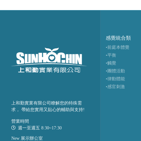
感覺統合類
•前庭本體覺
•平衡
•觸覺
•團體活動
•律動體能
•感官刺激
上和勤實業有限公司瞭解您的特殊需
求， 帶給您實用又貼心的輔助與支持!
營業時間
週一至週五 8:30~17:30
New 展示辦公室