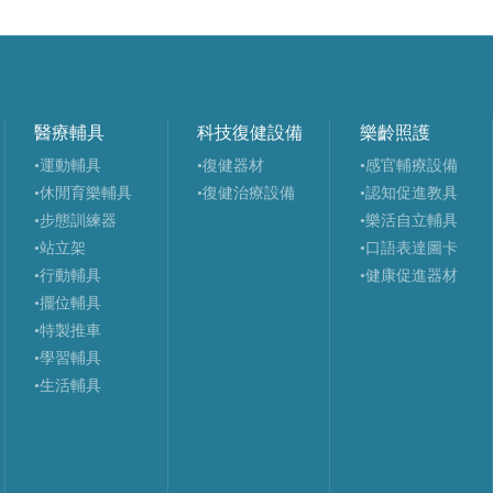
醫療輔具
科技復健設備
樂齡照護
•運動輔具
•復健器材
•感官輔療設備
•休閒育樂輔具
•復健治療設備
•認知促進教具
•步態訓練器
•樂活自立輔具
•站立架
•口語表達圖卡
•行動輔具
•健康促進器材
•擺位輔具
•特製推車
•學習輔具
•生活輔具