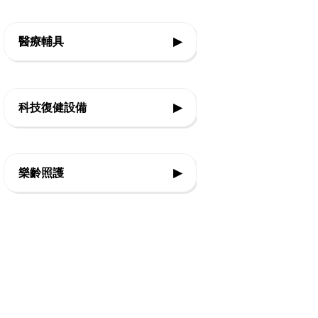
◇復健類運動輔具
◇社會技巧
◇音樂智能教具
醫療輔具
▶
◇復健運動三輪車
◇情緒表達
◇教室設備
◇運動輔具
◇Frame Running 框架跑步三輪車
科技復健設備
▶
◇休閒育樂輔具
◇Boccia 地板滾球
◇復健器材
◇步態訓練器
◇運動輔具專案規劃
樂齡照護
▶
◇復健治療設備
◇站立架
◇智能科技設備
◇感官輔療設備
◇行動輔具
◇球類投擲運動
◇認知促進教具
◇擺位輔具
◇視障體育器材
◇樂活自立輔具
◇特製推車
◇團體活動器材
◇口語表達圖卡
◇學習輔具
◇主被動健身器材