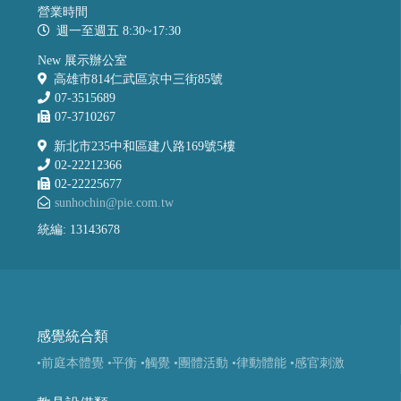
營業時間
週一至週五 8:30~17:30
New 展示辦公室
高雄市814仁武區京中三街85號
07-3515689
07-3710267
新北市235中和區建八路169號5樓
02-22212366
02-22225677
sunhochin@pie.com.tw
統編: 13143678
感覺統合類
•前庭本體覺
•平衡
•觸覺
•團體活動
•律動體能
•感官刺激