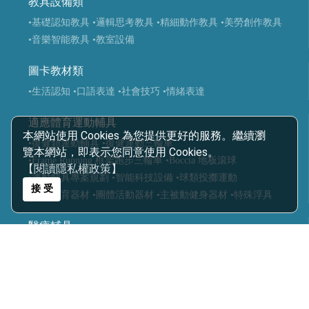
教具設備類
•基礎認知教具
•邏輯思考教具
•精細動作教具
•美勞創作教具
•音樂智能教具
•教室設備
圖卡教材類
•生活認知
•口語表達
•社會技巧
•情緒表達
適應體育運動輔具
本網站使用 Cookies 為您提供更好的服務。繼續瀏
•復健類運動輔具
•復健運動三輪車
覽本網站，即表示您同意使用 Cookies。
•Frame Running 框架跑步三輪車
•Boccia 地板滾球
【閱讀隱私權政策】
•運動輔具專案規劃
•智能科技設備
•球類投擲運動
接 受
•視障體育器材
•團體活動器材
•主被動健身器材
•特殊浮具
醫療輔具
•運動輔具
•休閒育樂輔具
•步態訓練器
•站立架
•行動輔具
•擺位輔具
•特製推車
•學習輔具
•生活輔具
科技復健設備