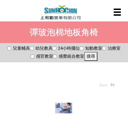
彈玻泡棉地板角椅
兒童輔具
幼兒教具
24小時擺位
知動教室
治療室
感官教室
感覺統合教室
搜尋