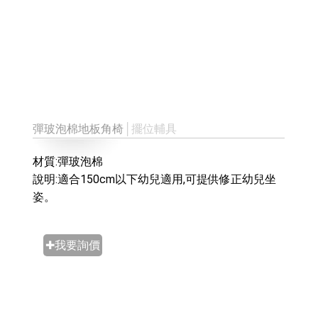
彈玻泡棉地板角椅
│擺位輔具
材質:彈玻泡棉
說明:適合150cm以下幼兒適用,可提供修正幼兒坐
姿。
✚我要詢價