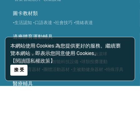
圖卡教材類
•生活認知
•口語表達
•社會技巧
•情緒表達
適應體育運動輔具
本網站使用 Cookies 為您提供更好的服務。繼續瀏
•復健類運動輔具
•復健運動三輪車
覽本網站，即表示您同意使用 Cookies。
•Frame Running 框架跑步三輪車
•Boccia 地板滾球
【閱讀隱私權政策】
•運動輔具專案規劃
•智能科技設備
•球類投擲運動
•視障體育器材
•團體活動器材
•主被動健身器材
•特殊浮具
接 受
醫療輔具
•運動輔具
•休閒育樂輔具
•步態訓練器
•站立架
•行動輔具
•擺位輔具
•特製推車
•學習輔具
•生活輔具
科技復健設備
•復健器材
•復健治療設備
樂齡照護