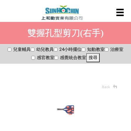
雙握孔型剪刀(右手)
兒童輔具
幼兒教具
24小時擺位
知動教室
治療室
感官教室
感覺統合教室
搜尋