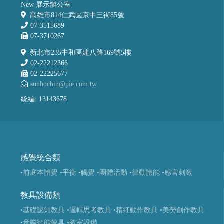
New 展示辦公室
高雄市814仁武區京中三街85號
07-3515689
07-3710267
新北市235中和區建八路169號5樓
02-22212366
02-22225677
sunhochin@pie.com.tw
統編: 13143678
感覺統合類
•前庭本體覺
•平衡
•觸覺
•團體活動
•律動體能
•感官刺激
教具設備類
•基礎認知教具
•邏輯思考教具
•精細動作教具
•美勞創作教具
•音樂智能教具
•教室設備