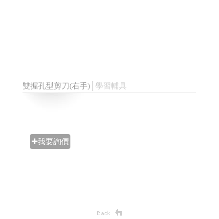
雙握孔型剪刀(右手)
│學習輔具
✚我要詢價