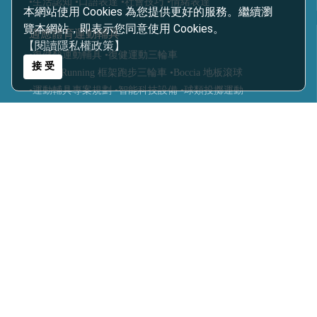
•生活認知
•口語表達
•社會技巧
•情緒表達
本網站使用 Cookies 為您提供更好的服務。繼續瀏
覽本網站，即表示您同意使用 Cookies。
適應體育運動輔具
【閱讀隱私權政策】
•復健類運動輔具
•復健運動三輪車
接 受
•Frame Running 框架跑步三輪車
•Boccia 地板滾球
•運動輔具專案規劃
•智能科技設備
•球類投擲運動
•視障體育器材
•團體活動器材
•主被動健身器材
•特殊浮具
醫療輔具
•運動輔具
•休閒育樂輔具
•步態訓練器
•站立架
•行動輔具
•擺位輔具
•特製推車
•學習輔具
•生活輔具
科技復健設備
•復健器材
•復健治療設備
樂齡照護
•感官輔療設備
•認知促進教具
•樂活自立輔具
•口語表達圖卡
•健康促進器材