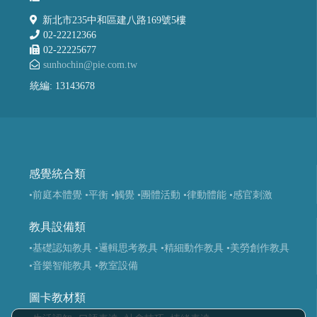
新北市235中和區建八路169號5樓
02-22212366
02-22225677
sunhochin@pie.com.tw
統編: 13143678
感覺統合類
•前庭本體覺
•平衡
•觸覺
•團體活動
•律動體能
•感官刺激
教具設備類
•基礎認知教具
•邏輯思考教具
•精細動作教具
•美勞創作教具
•音樂智能教具
•教室設備
圖卡教材類