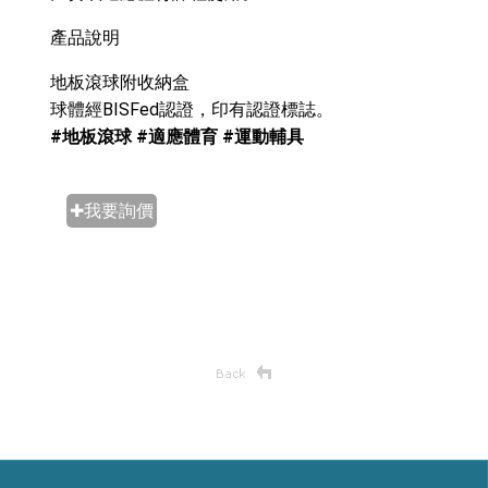
產品說明
地板滾球附收納盒
球體經BISFed認證，印有認證標誌。
#地板滾球 #適應體育 #運動輔具
✚我要詢價