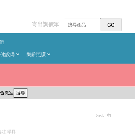
寄出詢價單
們
復健設備
樂齡照護
合教室
搜尋
特殊浮具