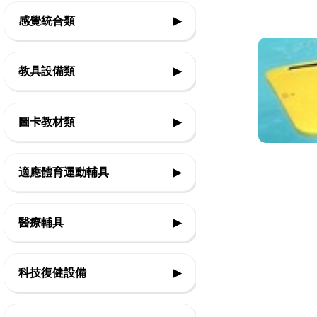
感覺統合類
▶
◇前庭本體覺
教具設備類
▶
◇平衡
◇基礎認知教具
圖卡教材類
▶
◇觸覺
◇邏輯思考教具
◇團體活動
◇生活認知
適應體育運動輔具
▶
◇精細動作教具
◇律動體能
◇口語表達
◇美勞創作教具
◇復健類運動輔具
醫療輔具
▶
◇感官刺激
◇社會技巧
◇音樂智能教具
◇復健運動三輪車
◇情緒表達
◇運動輔具
科技復健設備
▶
◇教室設備
◇Frame Running 框架跑步三輪車
◇休閒育樂輔具
◇Boccia 地板滾球
◇復健器材