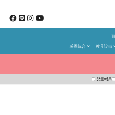
感覺統合
教具設備
兒童輔具