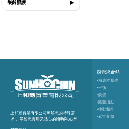
樂齡照護
▶
◇步態訓練器
◇運動輔具專案規劃
◇復健治療設備
◇站立架
◇感官輔療設備
◇智能科技設備
◇行動輔具
◇認知促進教具
◇球類投擲運動
◇擺位輔具
◇樂活自立輔具
◇視障體育器材
◇特製推車
◇口語表達圖卡
◇團體活動器材
◇學習輔具
◇健康促進器材
感覺統合類
◇主被動健身器材
•前庭本體覺
◇生活輔具
•平衡
◇特殊浮具
•觸覺
•團體活動
•律動體能
上和勤實業有限公司瞭解您的特殊需
•感官刺激
求， 帶給您實用又貼心的輔助與支持!