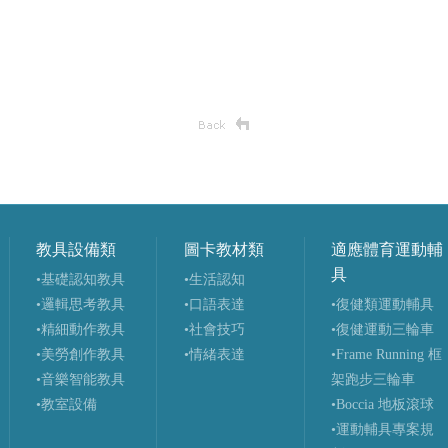
教具設備類
圖卡教材類
適應體育運動輔
具
•基礎認知教具
•生活認知
•邏輯思考教具
•口語表達
•復健類運動輔具
•精細動作教具
•社會技巧
•復健運動三輪車
•美勞創作教具
•情緒表達
•Frame Running 框
•音樂智能教具
架跑步三輪車
•教室設備
•Boccia 地板滾球
•運動輔具專案規