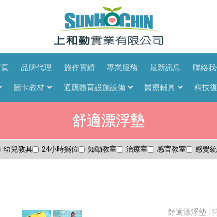
首頁
品牌代理
施作實績
專業服務
最新訊息
聯絡我
圖卡教材
適應體育設施設備
醫療輔具
科技
舒適漂浮墊
幼兒教具
24小時擺位
知動教室
治療室
感官教室
感覺統
舒適漂浮墊
│