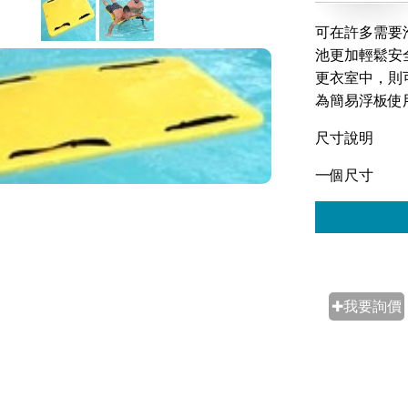
可在許多需要
池更加輕鬆安
更衣室中，則
為簡易浮板使
尺寸說明
一個尺寸
✚我要詢價