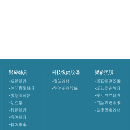
醫療輔具
科技復健設備
樂齡照護
•運動輔具
•復健器材
•感官輔療設備
•休閒育樂輔具
•復健治療設備
•認知促進教具
•步態訓練器
•樂活自立輔具
•站立架
•口語表達圖卡
•行動輔具
•健康促進器材
•擺位輔具
•特製推車