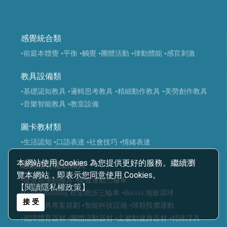
感覺統合類
•前庭本體覺
•平衡
•觸覺
•團體活動
•律動體能
•感官刺激
教具設備類
•基礎認知教具
•邏輯思考教具
•精細動作教具
•美勞創作教具
•音樂智能教具
•教室設備
圖卡教材類
•生活認知
•口語表達
•社會技巧
•情緒表達
本網站使用 Cookies 為您提供更好的服務。繼續瀏
適應體育運動輔具
覽本網站，即表示您同意使用 Cookies。
•復健類運動輔具
•復健運動三輪車
【閱讀隱私權政策】
•Frame Running 框架跑步三輪車
•Boccia 地板滾球
接 受
•運動輔具專案規劃
•智能科技設備
•球類投擲運動
•視障體育器材
•團體活動器材
•主被動健身器材
•特殊浮具