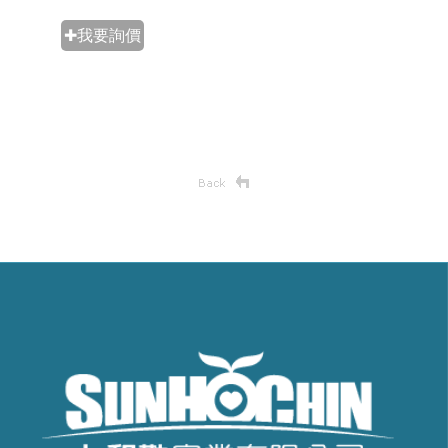
✚我要詢價