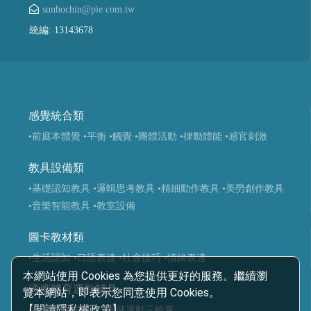
sunhochin@pie.com.tw
統編: 13143678
感覺統合類
•前庭本體覺
•平衡
•觸覺
•團體活動
•律動體能
•感官刺激
教具設備類
•基礎認知教具
•邏輯思考教具
•精細動作教具
•美勞創作教具
•音樂智能教具
•教室設備
圖卡教材類
•生活認知
•口語表達
•社會技巧
•情緒表達
本網站使用 Cookies 為您提供更好的服務。繼續瀏
適應體育運動輔具
覽本網站，即表示您同意使用 Cookies。
【閱讀隱私權政策】
•復健類運動輔具
•復健運動三輪車