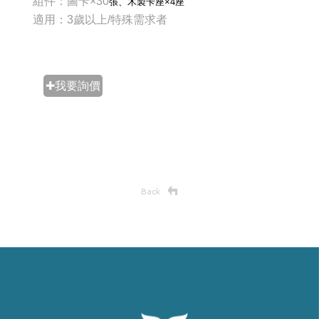
組件：圖卡×30
張
、木製卡座×4座
適用：3歲以上/特殊需求者
✚我要詢價