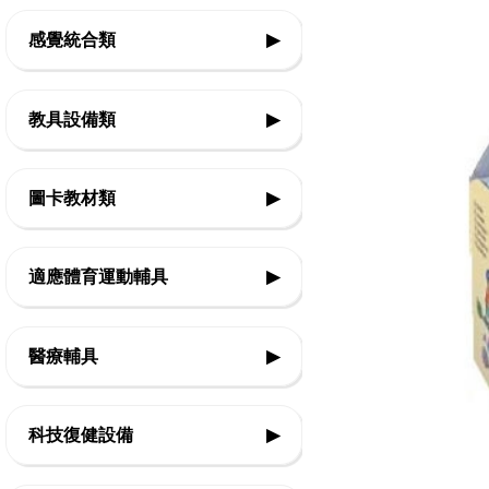
感覺統合類
▶
◇前庭本體覺
教具設備類
▶
◇平衡
◇基礎認知教具
◇觸覺
圖卡教材類
▶
◇邏輯思考教具
◇團體活動
◇生活認知
◇精細動作教具
適應體育運動輔具
▶
◇律動體能
◇口語表達
◇美勞創作教具
◇復健類運動輔具
◇感官刺激
◇社會技巧
醫療輔具
▶
◇音樂智能教具
◇復健運動三輪車
◇情緒表達
◇運動輔具
◇教室設備
◇Frame Running 框架跑步三輪車
科技復健設備
▶
◇休閒育樂輔具
◇Boccia 地板滾球