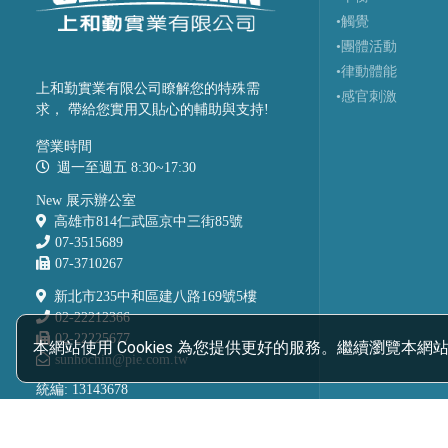
•觸覺
•團體活動
•律動體能
上和勤實業有限公司瞭解您的特殊需
•感官刺激
求， 帶給您實用又貼心的輔助與支持!
營業時間
週一至週五 8:30~17:30
New 展示辦公室
高雄市814仁武區京中三街85號
07-3515689
07-3710267
新北市235中和區建八路169號5樓
02-22212366
02-22225677
本網站使用 Cookies 為您提供更好的服務。繼續瀏覽本網站
sunhochin@pie.com.tw
統編: 13143678