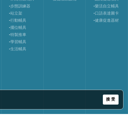
•步態訓練器
•樂活自立輔具
•站立架
•口語表達圖卡
•行動輔具
•健康促進器材
•擺位輔具
•特製推車
•學習輔具
•生活輔具
接 受