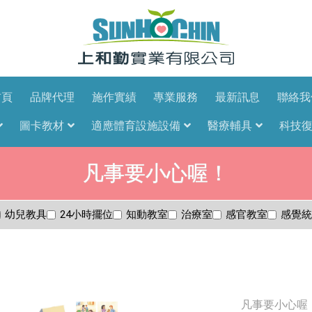
首頁
品牌代理
施作實績
專業服務
最新訊息
聯絡我
圖卡教材
適應體育設施設備
醫療輔具
科技
凡事要小心喔！
幼兒教具
24小時擺位
知動教室
治療室
感官教室
感覺統
凡事要小心喔