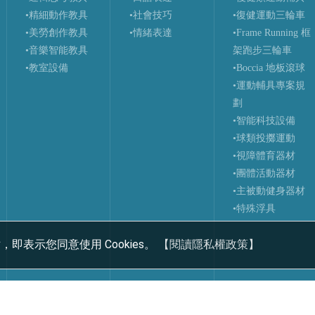
•精細動作教具
•社會技巧
•復健運動三輪車
•美勞創作教具
•情緒表達
•Frame Running 框
•音樂智能教具
架跑步三輪車
•教室設備
•Boccia 地板滾球
•運動輔具專案規
劃
•智能科技設備
•球類投擲運動
•視障體育器材
•團體活動器材
•主被動健身器材
•特殊浮具
，即表示您同意使用 Cookies。
【閱讀隱私權政策】