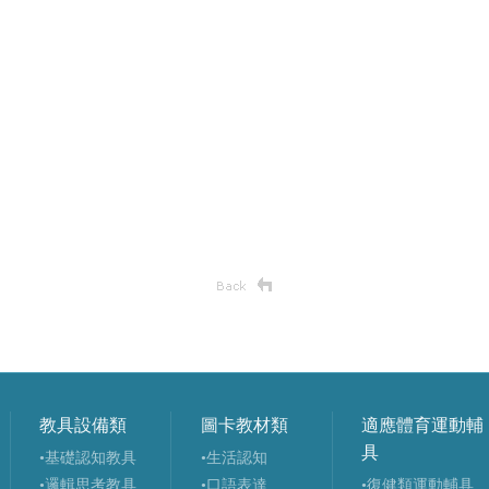
教具設備類
圖卡教材類
適應體育運動輔
具
•基礎認知教具
•生活認知
•邏輯思考教具
•口語表達
•復健類運動輔具