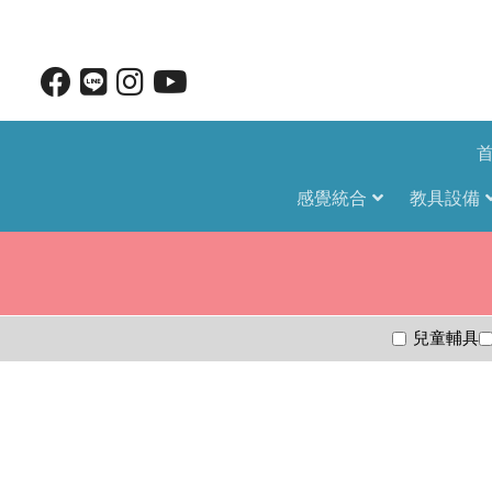
感覺統合
教具設備
兒童輔具