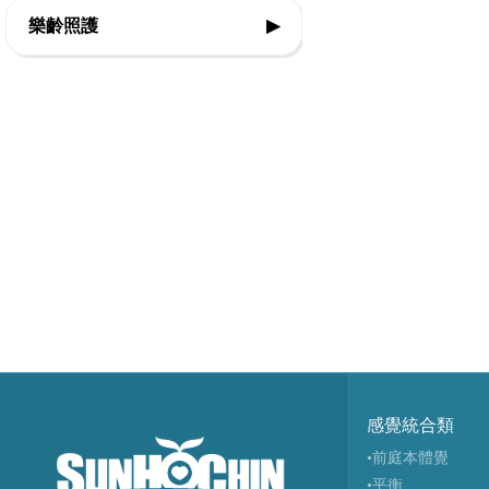
◇復健器材
◇步態訓練器
樂齡照護
▶
◇運動輔具專案規劃
◇復健治療設備
◇站立架
◇感官輔療設備
◇智能科技設備
◇行動輔具
◇認知促進教具
◇球類投擲運動
◇擺位輔具
◇樂活自立輔具
◇視障體育器材
◇特製推車
◇口語表達圖卡
◇團體活動器材
◇學習輔具
◇健康促進器材
◇主被動健身器材
◇生活輔具
◇特殊浮具
感覺統合類
•前庭本體覺
•平衡