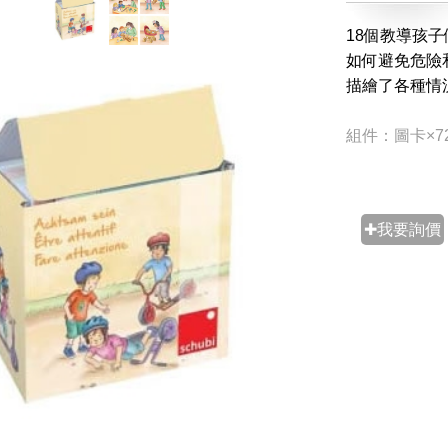
18個教導孩
如何避免危險
描繪了各種情
組件：圖卡×7
✚我要詢價