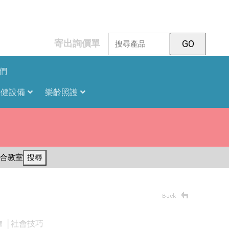
寄出詢價單
們
復健設備
樂齡照護
合教室
搜尋
！
│社會技巧