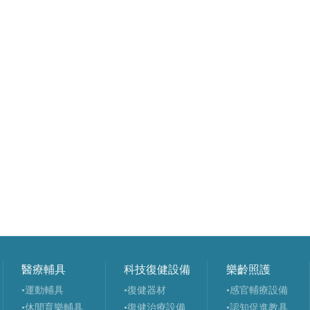
醫療輔具
科技復健設備
樂齡照護
•運動輔具
•復健器材
•感官輔療設備
•休閒育樂輔具
•復健治療設備
•認知促進教具