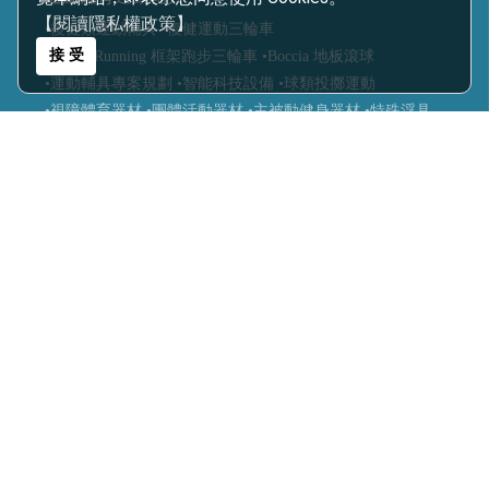
【閱讀隱私權政策】
•復健類運動輔具
•復健運動三輪車
接 受
•Frame Running 框架跑步三輪車
•Boccia 地板滾球
•運動輔具專案規劃
•智能科技設備
•球類投擲運動
•視障體育器材
•團體活動器材
•主被動健身器材
•特殊浮具
醫療輔具
•運動輔具
•休閒育樂輔具
•步態訓練器
•站立架
•行動輔具
•擺位輔具
•特製推車
•學習輔具
•生活輔具
科技復健設備
•復健器材
•復健治療設備
樂齡照護
•感官輔療設備
•認知促進教具
•樂活自立輔具
•口語表達圖卡
•健康促進器材
累積次數:
Design by
橘子新創網頁設計
‧
橘子軟件
Host by
Foxpro 系統開發