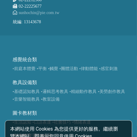
02-22225677
sunhochin@pie.com.tw
統編: 13143678
感覺統合類
•前庭本體覺
•平衡
•觸覺
•團體活動
•律動體能
•感官刺激
教具設備類
•基礎認知教具
•邏輯思考教具
•精細動作教具
•美勞創作教具
•音樂智能教具
•教室設備
圖卡教材類
•生活認知
•口語表達
•社會技巧
•情緒表達
本網站使用 Cookies 為您提供更好的服務。繼續瀏
覽本網站，即表示您同意使用 Cookies。
適應體育運動輔具