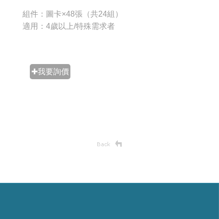
組件：圖卡×48張（共24組）
適用：4歲以上/特殊需求者
✚我要詢價