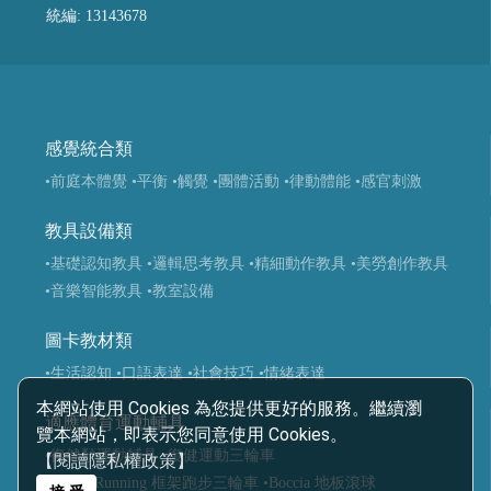
統編: 13143678
感覺統合類
•前庭本體覺
•平衡
•觸覺
•團體活動
•律動體能
•感官刺激
教具設備類
•基礎認知教具
•邏輯思考教具
•精細動作教具
•美勞創作教具
•音樂智能教具
•教室設備
圖卡教材類
•生活認知
•口語表達
•社會技巧
•情緒表達
本網站使用 Cookies 為您提供更好的服務。繼續瀏
適應體育運動輔具
覽本網站，即表示您同意使用 Cookies。
•復健類運動輔具
•復健運動三輪車
【閱讀隱私權政策】
•Frame Running 框架跑步三輪車
•Boccia 地板滾球