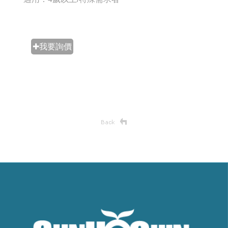
✚我要詢價