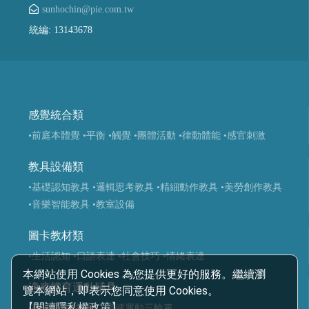
sunhochin@pie.com.tw
統編: 13143678
感覺統合類
•前庭本體覺
•平衡
•觸覺
•團體活動
•律動體能
•感官刺激
教具設備類
•基礎認知教具
•邏輯思考教具
•精細動作教具
•美勞創作教具
•音樂智能教具
•教室設備
圖卡教材類
•生活認知
•口語表達
•社會技巧
•情緒表達
本網站使用 Cookies 為您提供更好的服務。繼續瀏
適應體育運動輔具
覽本網站，即表示您同意使用 Cookies。
【閱讀隱私權政策】
•復健類運動輔具
•復健運動三輪車