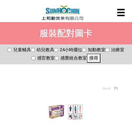
服裝配對圖卡
兒童輔具
幼兒教具
24小時擺位
知動教室
治療室
感官教室
感覺統合教室
搜尋