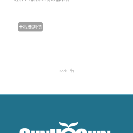
✚我要詢價