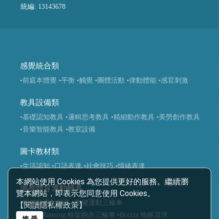
統編: 13143678
感覺統合類
•前庭本體覺
•平衡
•觸覺
•團體活動
•律動體能
•感官刺激
教具設備類
•基礎認知教具
•邏輯思考教具
•精細動作教具
•美勞創作教具
•音樂智能教具
•教室設備
圖卡教材類
•生活認知
•口語表達
•社會技巧
•情緒表達
本網站使用 Cookies 為您提供更好的服務。繼續瀏
適應體育運動輔具
覽本網站，即表示您同意使用 Cookies。
•復健類運動輔具
•復健運動三輪車
【閱讀隱私權政策】
•Frame Running 框架跑步三輪車
•Boccia 地板滾球