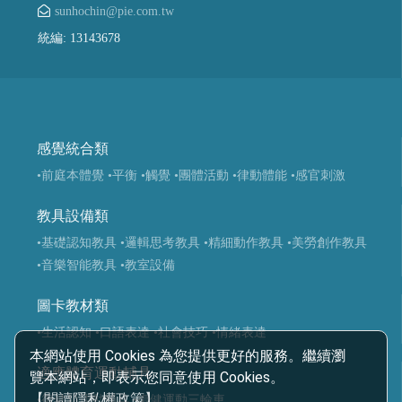
sunhochin@pie.com.tw
統編: 13143678
感覺統合類
•前庭本體覺
•平衡
•觸覺
•團體活動
•律動體能
•感官刺激
教具設備類
•基礎認知教具
•邏輯思考教具
•精細動作教具
•美勞創作教具
•音樂智能教具
•教室設備
圖卡教材類
•生活認知
•口語表達
•社會技巧
•情緒表達
本網站使用 Cookies 為您提供更好的服務。繼續瀏
適應體育運動輔具
覽本網站，即表示您同意使用 Cookies。
【閱讀隱私權政策】
•復健類運動輔具
•復健運動三輪車