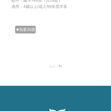
組件：圖卡×48張（共24組）
適用：4歲以上/成人/特殊需求者
✚我要詢價