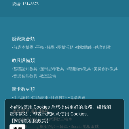
統編: 13143678
感覺統合類
•前庭本體覺
•平衡
•觸覺
•團體活動
•律動體能
•感官刺激
教具設備類
•基礎認知教具
•邏輯思考教具
•精細動作教具
•美勞創作教具
•音樂智能教具
•教室設備
圖卡教材類
•生活認知
•口語表達
•社會技巧
•情緒表達
本網站使用 Cookies 為您提供更好的服務。繼續瀏
適應體育運動輔具
覽本網站，即表示您同意使用 Cookies。
•復健類運動輔具
•復健運動三輪車
【閱讀隱私權政策】
•Frame Running 框架跑步三輪車
•Boccia 地板滾球