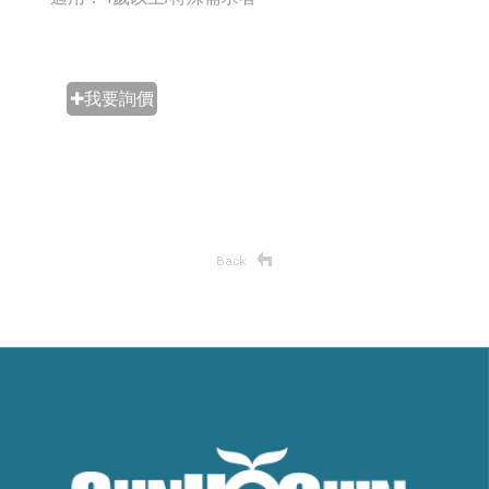
✚我要詢價