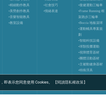
•精細動作教具
•社會技巧
•復健運動三輪車
•美勞創作教具
•情緒表達
•Frame Running 框
•音樂智能教具
架跑步三輪車
•教室設備
•Boccia 地板滾球
•運動輔具專案規
劃
•智能科技設備
•球類投擲運動
•視障體育器材
•團體活動器材
•主被動健身器材
•特殊浮具
，即表示您同意使用 Cookies。
【閱讀隱私權政策】