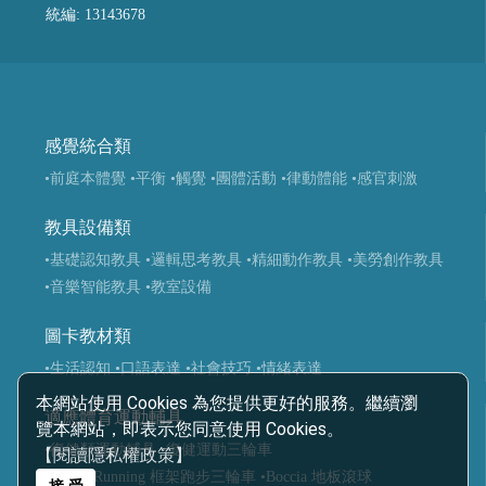
統編: 13143678
感覺統合類
•前庭本體覺
•平衡
•觸覺
•團體活動
•律動體能
•感官刺激
教具設備類
•基礎認知教具
•邏輯思考教具
•精細動作教具
•美勞創作教具
•音樂智能教具
•教室設備
圖卡教材類
•生活認知
•口語表達
•社會技巧
•情緒表達
本網站使用 Cookies 為您提供更好的服務。繼續瀏
適應體育運動輔具
覽本網站，即表示您同意使用 Cookies。
•復健類運動輔具
•復健運動三輪車
【閱讀隱私權政策】
•Frame Running 框架跑步三輪車
•Boccia 地板滾球