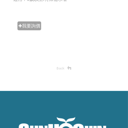
✚我要詢價