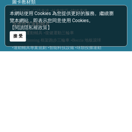
圖卡教材類
•生活認知
•口語表達
•社會技巧
•情緒表達
本網站使用 Cookies 為您提供更好的服務。繼續瀏
覽本網站，即表示您同意使用 Cookies。
適應體育運動輔具
【閱讀隱私權政策】
•復健類運動輔具
•復健運動三輪車
接 受
•Frame Running 框架跑步三輪車
•Boccia 地板滾球
•運動輔具專案規劃
•智能科技設備
•球類投擲運動
•視障體育器材
•團體活動器材
•主被動健身器材
•特殊浮具
醫療輔具
•運動輔具
•休閒育樂輔具
•步態訓練器
•站立架
•行動輔具
•擺位輔具
•特製推車
•學習輔具
•生活輔具
科技復健設備
•復健器材
•復健治療設備
樂齡照護
•感官輔療設備
•認知促進教具
•樂活自立輔具
•口語表達圖卡