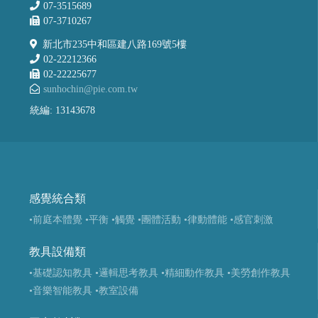
07-3515689
07-3710267
新北市235中和區建八路169號5樓
02-22212366
02-22225677
sunhochin@pie.com.tw
統編: 13143678
感覺統合類
•前庭本體覺
•平衡
•觸覺
•團體活動
•律動體能
•感官刺激
教具設備類
•基礎認知教具
•邏輯思考教具
•精細動作教具
•美勞創作教具
•音樂智能教具
•教室設備