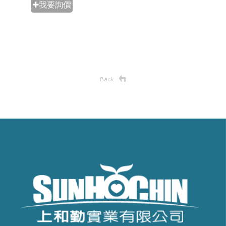
✚我要詢價