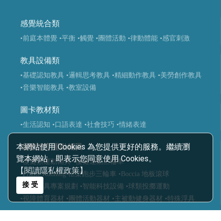
感覺統合類
•前庭本體覺
•平衡
•觸覺
•團體活動
•律動體能
•感官刺激
教具設備類
•基礎認知教具
•邏輯思考教具
•精細動作教具
•美勞創作教具
•音樂智能教具
•教室設備
圖卡教材類
•生活認知
•口語表達
•社會技巧
•情緒表達
本網站使用 Cookies 為您提供更好的服務。繼續瀏
適應體育運動輔具
覽本網站，即表示您同意使用 Cookies。
•復健類運動輔具
•復健運動三輪車
【閱讀隱私權政策】
•Frame Running 框架跑步三輪車
•Boccia 地板滾球
接 受
•運動輔具專案規劃
•智能科技設備
•球類投擲運動
•視障體育器材
•團體活動器材
•主被動健身器材
•特殊浮具
醫療輔具