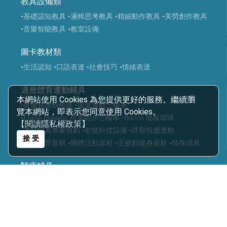
教具設備類
•基礎認知教具
•邏輯思考教具
•精細動作教具
•美勞創作教具
•音樂智能教具
•教室設備
圖卡教材類
•生活認知
•口語表達
•社會技巧
•情緒表達
適應體育運動輔具
本網站使用 Cookies 為您提供更好的服務。繼續瀏
•復健類運動輔具
•復健運動三輪車
覽本網站，即表示您同意使用 Cookies。
•Frame Running 框架跑步三輪車
•Boccia 地板滾球
【閱讀隱私權政策】
•運動輔具專案規劃
•智能科技設備
•球類投擲運動
接 受
•視障體育器材
•團體活動器材
•主被動健身器材
•特殊浮具
醫療輔具
•運動輔具
•休閒育樂輔具
•步態訓練器
•站立架
•行動輔具
•擺位輔具
•特製推車
•學習輔具
•生活輔具
科技復健設備