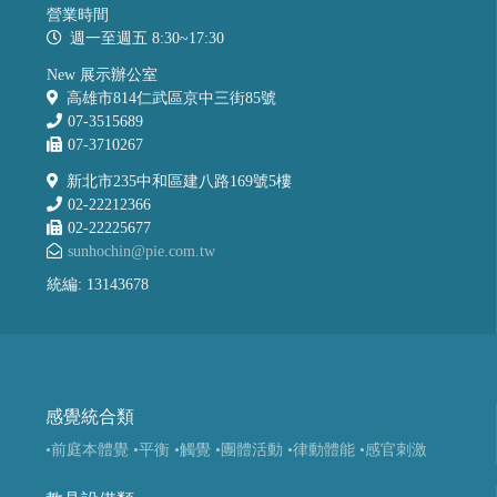
營業時間
週一至週五 8:30~17:30
New 展示辦公室
高雄市814仁武區京中三街85號
07-3515689
07-3710267
新北市235中和區建八路169號5樓
02-22212366
02-22225677
sunhochin@pie.com.tw
統編: 13143678
感覺統合類
•前庭本體覺
•平衡
•觸覺
•團體活動
•律動體能
•感官刺激