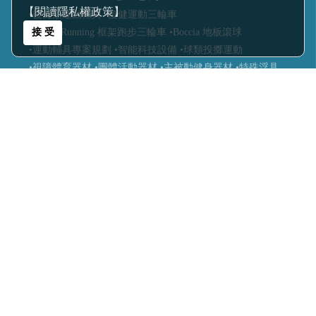
【閱讀隱私權政策】
•復健類運動輔具
•復健運動三輪車
接 受
•Frame Running 框架跑步三輪車
•Boccia 地板滾球
•運動輔具專案規劃
•智能科技設備
•球類投擲運動
•視障體育器材
•團體活動器材
•主被動健身器材
•特殊浮具
醫療輔具
•運動輔具
•休閒育樂輔具
•步態訓練器
•站立架
•行動輔具
•擺位輔具
•特製推車
•學習輔具
•生活輔具
科技復健設備
•復健器材
•復健治療設備
樂齡照護
•感官輔療設備
•認知促進教具
•樂活自立輔具
•口語表達圖卡
•健康促進器材
累積次數:
Design by
橘子新創網頁設計
‧
橘子軟件
Host by
Foxpro 系統開發