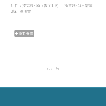
組件：撲克牌×55（數字1-9）、搶答鈕×1(不需電
池)、說明書
✚我要詢價