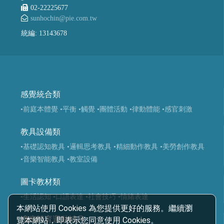
02-22225677
sunhochin@pie.com.tw
統編: 13143678
感覺統合類
•前庭本體覺
•平衡
•觸覺
•團體活動
•律動體能
•感官刺激
教具設備類
•基礎認知教具
•邏輯思考教具
•精細動作教具
•美勞創作教具
•音樂智能教具
•教室設備
圖卡教材類
•生活認知
•口語表達
•社會技巧
•情緒表達
本網站使用 Cookies 為您提供更好的服務。繼續瀏
適應體育運動輔具
覽本網站，即表示您同意使用 Cookies。