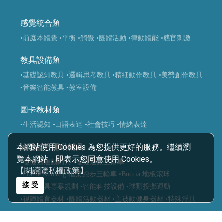
感覺統合類
•前庭本體覺
•平衡
•觸覺
•團體活動
•律動體能
•感官刺激
教具設備類
•基礎認知教具
•邏輯思考教具
•精細動作教具
•美勞創作教具
•音樂智能教具
•教室設備
圖卡教材類
•生活認知
•口語表達
•社會技巧
•情緒表達
本網站使用 Cookies 為您提供更好的服務。繼續瀏
適應體育運動輔具
覽本網站，即表示您同意使用 Cookies。
•復健類運動輔具
•復健運動三輪車
【閱讀隱私權政策】
•Frame Running 框架跑步三輪車
•Boccia 地板滾球
接 受
•運動輔具專案規劃
•智能科技設備
•球類投擲運動
•視障體育器材
•團體活動器材
•主被動健身器材
•特殊浮具
醫療輔具