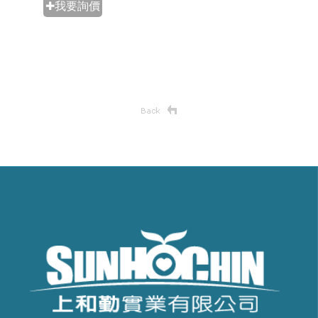
✚我要詢價