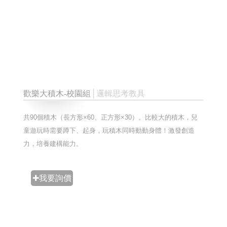
歡樂大積木-校園組
│邏輯思考教具
共90個積木（長方形×60、正方形×30）。比較大的積木，兒
童遊玩時需要蹲下、起身，玩積木同時動動身體！激發創造
力，培養建構能力。
✚我要詢價