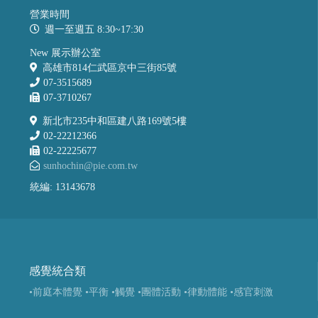
營業時間
週一至週五 8:30~17:30
New 展示辦公室
高雄市814仁武區京中三街85號
07-3515689
07-3710267
新北市235中和區建八路169號5樓
02-22212366
02-22225677
sunhochin@pie.com.tw
統編: 13143678
感覺統合類
•前庭本體覺
•平衡
•觸覺
•團體活動
•律動體能
•感官刺激