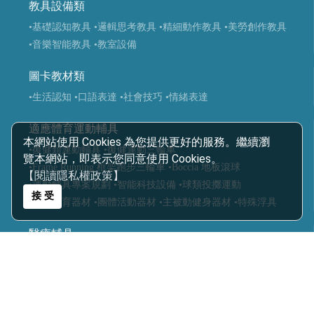
教具設備類
•基礎認知教具
•邏輯思考教具
•精細動作教具
•美勞創作教具
•音樂智能教具
•教室設備
圖卡教材類
•生活認知
•口語表達
•社會技巧
•情緒表達
適應體育運動輔具
本網站使用 Cookies 為您提供更好的服務。繼續瀏
•復健類運動輔具
•復健運動三輪車
覽本網站，即表示您同意使用 Cookies。
•Frame Running 框架跑步三輪車
•Boccia 地板滾球
【閱讀隱私權政策】
•運動輔具專案規劃
•智能科技設備
•球類投擲運動
接 受
•視障體育器材
•團體活動器材
•主被動健身器材
•特殊浮具
醫療輔具
•運動輔具
•休閒育樂輔具
•步態訓練器
•站立架
•行動輔具
•擺位輔具
•特製推車
•學習輔具
•生活輔具
科技復健設備