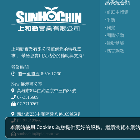
感覺統合類
•前庭本體覺
•平衡
•觸覺
•團體活動
•律動體能
上和勤實業有限公司瞭解您的特殊需
•感官刺激
求， 帶給您實用又貼心的輔助與支持!
營業時間
週一至週五 8:30~17:30
New 展示辦公室
高雄市814仁武區京中三街85號
07-3515689
07-3710267
新北市235中和區建八路169號5樓
02-22212366
本網站使用 Cookies 為您提供更好的服務。繼續瀏覽本網站
02-22225677
sunhochin@pie.com.tw