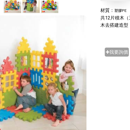
材質：
塑膠PE
共12片積木（
木去搭建造型
✚我要詢價