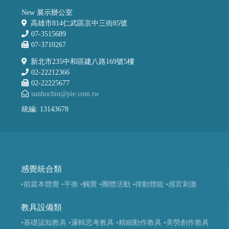
New 展示辦公室
高雄市814仁武區京中三街85號
07-3515689
07-3710267
新北市235中和區建八路169號5樓
02-22212366
02-22225677
sunhochin@pie.com.tw
統編: 13143678
感覺統合類
•前庭本體覺
•平衡
•觸覺
•團體活動
•律動體能
•感官刺激
教具設備類
•基礎認知教具
•邏輯思考教具
•精細動作教具
•美勞創作教具