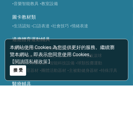
•音樂智能教具
•教室設備
圖卡教材類
•生活認知
•口語表達
•社會技巧
•情緒表達
適應體育運動輔具
本網站使用 Cookies 為您提供更好的服務。繼續瀏
•復健類運動輔具
•復健運動三輪車
覽本網站，即表示您同意使用 Cookies。
•Frame Running 框架跑步三輪車
•Boccia 地板滾球
【閱讀隱私權政策】
•運動輔具專案規劃
•智能科技設備
•球類投擲運動
接 受
•視障體育器材
•團體活動器材
•主被動健身器材
•特殊浮具
醫療輔具
•運動輔具
•休閒育樂輔具
•步態訓練器
•站立架
•行動輔具
•擺位輔具
•特製推車
•學習輔具
•生活輔具
科技復健設備
•復健器材
•復健治療設備