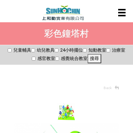
彩色鐘塔村
兒童輔具
幼兒教具
24小時擺位
知動教室
治療室
感官教室
感覺統合教室
搜尋