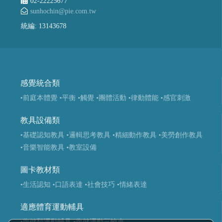
02-22225677
sunhochin@pie.com.tw
統編: 13143678
感覺統合類
•前庭本體覺
•平衡
•觸覺
•團體活動
•律動體能
•感官刺激
教具設備類
•基礎認知教具
•邏輯思考教具
•精細動作教具
•美勞創作教具
•音樂智能教具
•教室設備
圖卡教材類
•生活認知
•口語表達
•社會技巧
•情緒表達
適應體育運動輔具
•復健類運動輔具
•復健運動三輪車