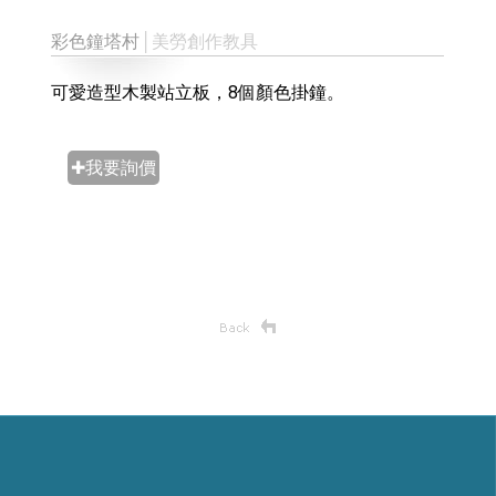
彩色鐘塔村
│美勞創作教具
可愛造型木製站立板，8個顏色掛鐘。
✚我要詢價