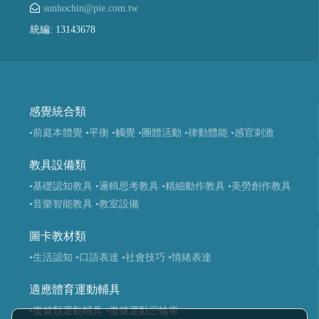
sunhochin@pie.com.tw
統編: 13143678
感覺統合類
•前庭本體覺
•平衡
•觸覺
•團體活動
•律動體能
•感官刺激
教具設備類
•基礎認知教具
•邏輯思考教具
•精細動作教具
•美勞創作教具
•音樂智能教具
•教室設備
圖卡教材類
•生活認知
•口語表達
•社會技巧
•情緒表達
適應體育運動輔具
•復健類運動輔具
•復健運動三輪車