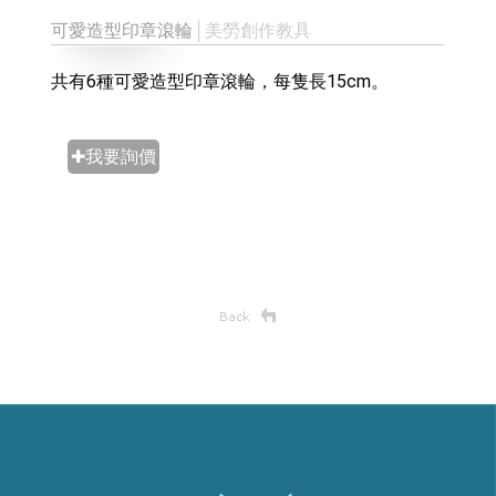
可愛造型印章滾輪
│美勞創作教具
共有6種可愛造型印章滾輪，每隻長15cm。
✚我要詢價