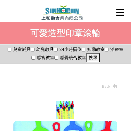
可愛造型印章滾輪
兒童輔具
幼兒教具
24小時擺位
知動教室
治療室
感官教室
感覺統合教室
搜尋