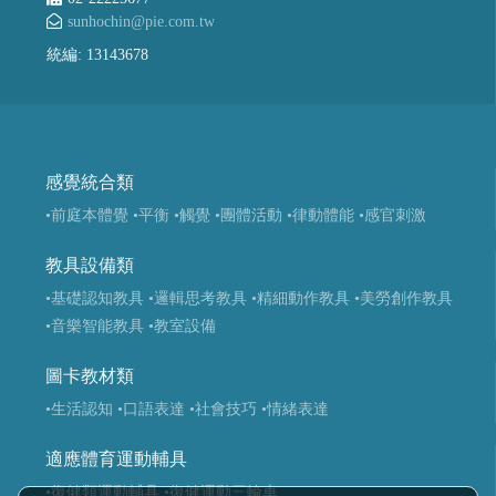
sunhochin@pie.com.tw
統編: 13143678
感覺統合類
•前庭本體覺
•平衡
•觸覺
•團體活動
•律動體能
•感官刺激
教具設備類
•基礎認知教具
•邏輯思考教具
•精細動作教具
•美勞創作教具
•音樂智能教具
•教室設備
圖卡教材類
•生活認知
•口語表達
•社會技巧
•情緒表達
適應體育運動輔具
•復健類運動輔具
•復健運動三輪車