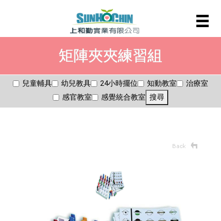
矩陣夾夾練習組
兒童輔具
幼兒教具
24小時擺位
知動教室
治療室
感官教室
感覺統合教室
搜尋