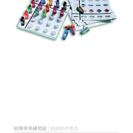
矩陣夾夾練習組
│精細動作教具