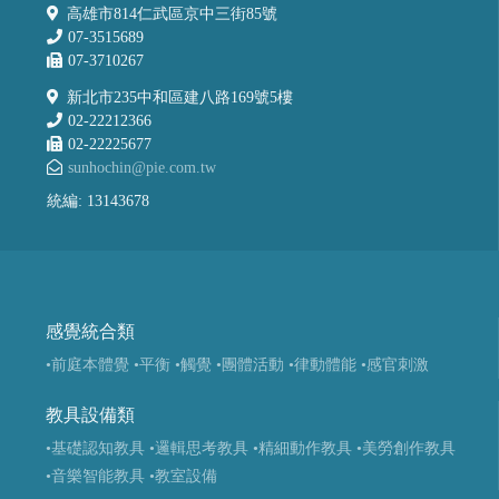
高雄市814仁武區京中三街85號
07-3515689
07-3710267
新北市235中和區建八路169號5樓
02-22212366
02-22225677
sunhochin@pie.com.tw
統編: 13143678
感覺統合類
•前庭本體覺
•平衡
•觸覺
•團體活動
•律動體能
•感官刺激
教具設備類
•基礎認知教具
•邏輯思考教具
•精細動作教具
•美勞創作教具
•音樂智能教具
•教室設備