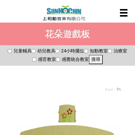
花朵遊戲板
兒童輔具
幼兒教具
24小時擺位
知動教室
治療室
感官教室
感覺統合教室
搜尋