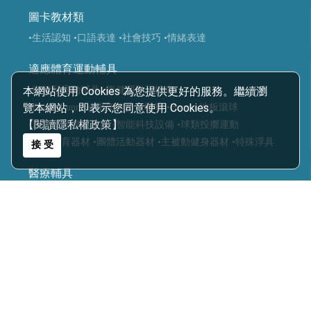
圖卡教材類
•生活認知
•口語表達
•社會技巧
•情緒表達
適應體育運動輔具
本網站使用 Cookies 為您提供更好的服務。繼續瀏
•復健類運動輔具
•復健運動三輪車
覽本網站，即表示您同意使用 Cookies。
•Frame Running 框架跑步三輪車
•Boccia 地板滾球
【閱讀隱私權政策】
•運動輔具專案規劃
•智能科技設備
•球類投擲運動
•視障體育器材
•團體活動器材
•主被動健身器材
•特殊浮具
接 受
醫療輔具
•運動輔具
•休閒育樂輔具
•步態訓練器
•站立架
•行動輔具
•擺位輔具
•特製推車
•學習輔具
•生活輔具
科技復健設備
•復健器材
•復健治療設備
樂齡照護