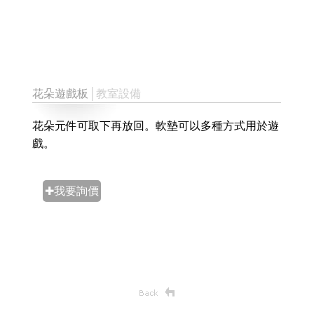
花朵遊戲板
│教室設備
花朵元件可取下再放回。軟墊可以多種方式用於遊
戲。
✚我要詢價