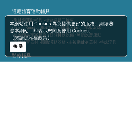
適應體育運動輔具
•復健類運動輔具
•復健運動三輪車
本網站使用 Cookies 為您提供更好的服務。繼續瀏
•Frame Running 框架跑步三輪車
•Boccia 地板滾球
覽本網站，即表示您同意使用 Cookies。
•運動輔具專案規劃
•智能科技設備
•球類投擲運動
【閱讀隱私權政策】
•視障體育器材
•團體活動器材
•主被動健身器材
•特殊浮具
接 受
醫療輔具
•運動輔具
•休閒育樂輔具
•步態訓練器
•站立架
•行動輔具
•擺位輔具
•特製推車
•學習輔具
•生活輔具
科技復健設備
•復健器材
•復健治療設備
樂齡照護
•感官輔療設備
•認知促進教具
•樂活自立輔具
•口語表達圖卡
•健康促進器材