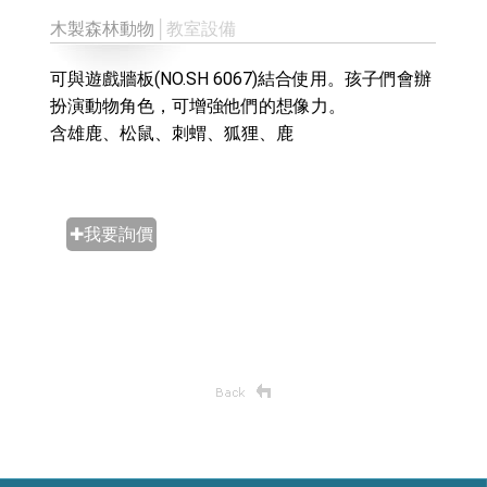
木製森林動物
│教室設備
可與遊戲牆板(NO.SH 6067)結合使用。孩子們會辦
扮演動物角色，可增強他們的想像力。
含雄鹿、松鼠、刺蝟、狐狸、鹿
✚我要詢價