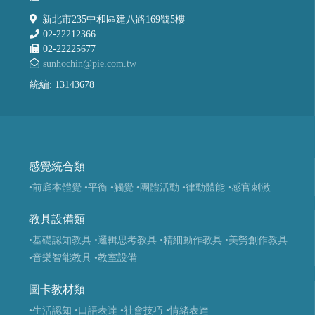
新北市235中和區建八路169號5樓
02-22212366
02-22225677
sunhochin@pie.com.tw
統編: 13143678
感覺統合類
•前庭本體覺
•平衡
•觸覺
•團體活動
•律動體能
•感官刺激
教具設備類
•基礎認知教具
•邏輯思考教具
•精細動作教具
•美勞創作教具
•音樂智能教具
•教室設備
圖卡教材類
•生活認知
•口語表達
•社會技巧
•情緒表達