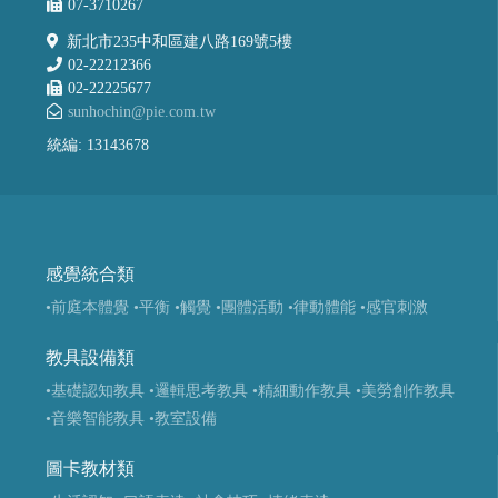
07-3710267
新北市235中和區建八路169號5樓
02-22212366
02-22225677
sunhochin@pie.com.tw
統編: 13143678
感覺統合類
•前庭本體覺
•平衡
•觸覺
•團體活動
•律動體能
•感官刺激
教具設備類
•基礎認知教具
•邏輯思考教具
•精細動作教具
•美勞創作教具
•音樂智能教具
•教室設備
圖卡教材類