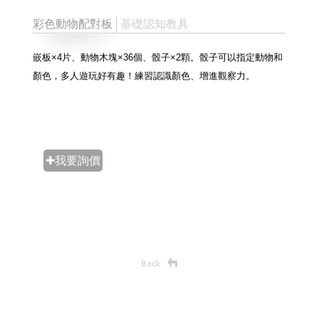
彩色動物配對板
│基礎認知教具
嵌板×4片、動物木塊×36個、
骰子×2顆。骰子可以指定動物和
顏色，多人遊玩好有趣！練習認識顏色、增進觀察力。
✚我要詢價