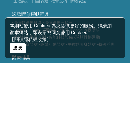
•生活認知
•口語表達
•社會技巧
•情緒表達
適應體育運動輔具
•復健類運動輔具
•復健運動三輪車
本網站使用 Cookies 為您提供更好的服務。繼續瀏
•Frame Running 框架跑步三輪車
•Boccia 地板滾球
覽本網站，即表示您同意使用 Cookies。
•運動輔具專案規劃
•智能科技設備
•球類投擲運動
【閱讀隱私權政策】
•視障體育器材
•團體活動器材
•主被動健身器材
•特殊浮具
接 受
醫療輔具
•運動輔具
•休閒育樂輔具
•步態訓練器
•站立架
•行動輔具
•擺位輔具
•特製推車
•學習輔具
•生活輔具
科技復健設備
•復健器材
•復健治療設備
樂齡照護
•感官輔療設備
•認知促進教具
•樂活自立輔具
•口語表達圖卡
•健康促進器材