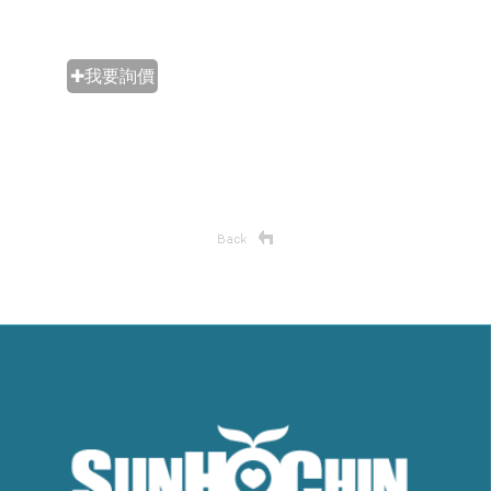
✚我要詢價