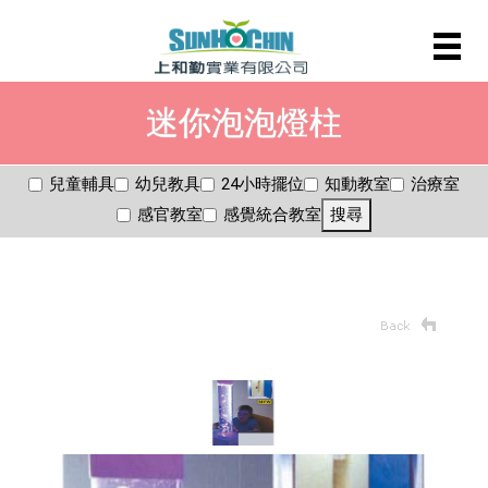
迷你泡泡燈柱
兒童輔具
幼兒教具
24小時擺位
知動教室
治療室
感官教室
感覺統合教室
搜尋