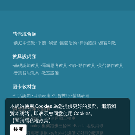
感覺統合類
•前庭本體覺
•平衡
•觸覺
•團體活動
•律動體能
•感官刺激
教具設備類
•基礎認知教具
•邏輯思考教具
•精細動作教具
•美勞創作教具
•音樂智能教具
•教室設備
圖卡教材類
•生活認知
•口語表達
•社會技巧
•情緒表達
本網站使用 Cookies 為您提供更好的服務。繼續瀏
適應體育運動輔具
覽本網站，即表示您同意使用 Cookies。
•復健類運動輔具
•復健運動三輪車
【閱讀隱私權政策】
•Frame Running 框架跑步三輪車
•Boccia 地板滾球
接 受
•運動輔具專案規劃
•智能科技設備
•球類投擲運動