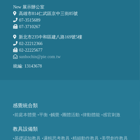
New 展示辦公室
高雄市814仁武區京中三街85號
07-3515689
07-3710267
新北市235中和區建八路169號5樓
02-22212366
02-22225677
sunhochin@pie.com.tw
統編: 13143678
感覺統合類
•前庭本體覺
•平衡
•觸覺
•團體活動
•律動體能
•感官刺激
教具設備類
•基礎認知教具
•邏輯思考教具
•精細動作教具
•美勞創作教具