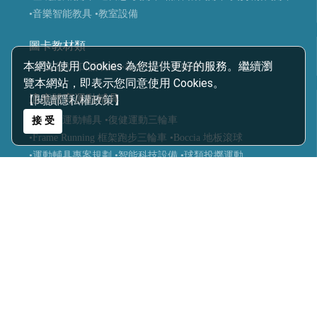
•音樂智能教具
•教室設備
圖卡教材類
本網站使用 Cookies 為您提供更好的服務。繼續瀏
•生活認知
•口語表達
•社會技巧
•情緒表達
覽本網站，即表示您同意使用 Cookies。
適應體育運動輔具
【閱讀隱私權政策】
•復健類運動輔具
•復健運動三輪車
接 受
•Frame Running 框架跑步三輪車
•Boccia 地板滾球
•運動輔具專案規劃
•智能科技設備
•球類投擲運動
•視障體育器材
•團體活動器材
•主被動健身器材
•特殊浮具
醫療輔具
•運動輔具
•休閒育樂輔具
•步態訓練器
•站立架
•行動輔具
•擺位輔具
•特製推車
•學習輔具
•生活輔具
科技復健設備
•復健器材
•復健治療設備