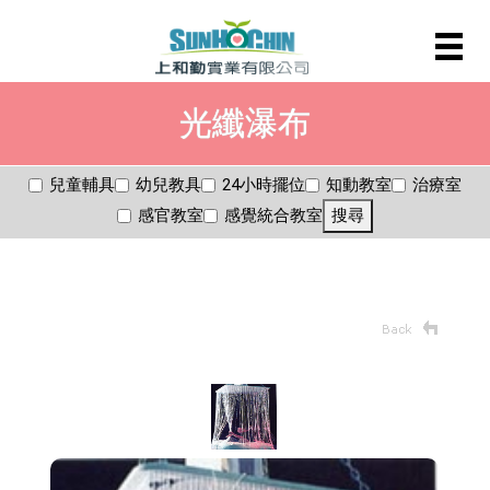
光纖瀑布
兒童輔具
幼兒教具
24小時擺位
知動教室
治療室
感官教室
感覺統合教室
搜尋