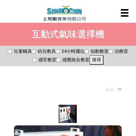
互動式氣味選擇機
兒童輔具
幼兒教具
24小時擺位
知動教室
治療室
感官教室
感覺統合教室
搜尋