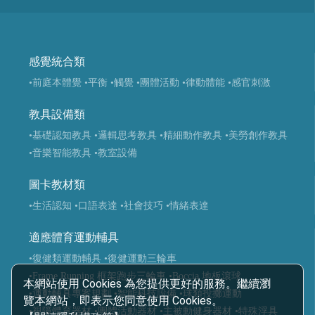
感覺統合類
•前庭本體覺
•平衡
•觸覺
•團體活動
•律動體能
•感官刺激
教具設備類
•基礎認知教具
•邏輯思考教具
•精細動作教具
•美勞創作教具
•音樂智能教具
•教室設備
圖卡教材類
•生活認知
•口語表達
•社會技巧
•情緒表達
適應體育運動輔具
•復健類運動輔具
•復健運動三輪車
•Frame Running 框架跑步三輪車
•Boccia 地板滾球
本網站使用 Cookies 為您提供更好的服務。繼續瀏
•運動輔具專案規劃
•智能科技設備
•球類投擲運動
覽本網站，即表示您同意使用 Cookies。
•視障體育器材
•團體活動器材
•主被動健身器材
•特殊浮具